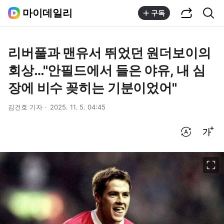
공유하기
통합검색
마이데일리
구독
리버풀과 맨유서 뛰었던 원더보이의
회상…"안필드에서 들은 야유, 내 심
장에 비수 꽂히는 기분이었어"
김건호 기자
2025. 11. 5. 04:45
번역 설정
글씨크기 조절하기
이미지 크게 보기