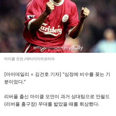
마이클 오언./게티이미지코리아
[마이데일리 = 김건호 기자] "심장에 비수를 꽂는 기
분이었다."
리버풀 출신 마이클 오언이 과거 상대팀으로 안필드
(리버풀 홈구장) 무대를 밟았을 때를 회상했다.