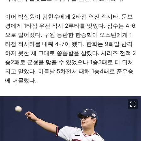
이어 박상원이 김현수에게 2타점 역전 적시타, 문보
경에게 1타점 우전 적시 2루타를 맞았다. 점수는 4-6
으로 벌어졌다. 구원 등판한 한승혁이 오스틴에게 1
타점 적시타를 내줘 4-7이 됐다. 한화는 9회말 반격
하지 못한 채 그대로 씁쓸함을 삼켰다. 시리즈 전적 2
승2패로 균형을 맞출 수 있었으나 1승3패로 더 뒤처
지고 말았다. 이튿날 5차전서 패해 1승4패로 준우승
에 머물렀다.
이미지 크게 보기