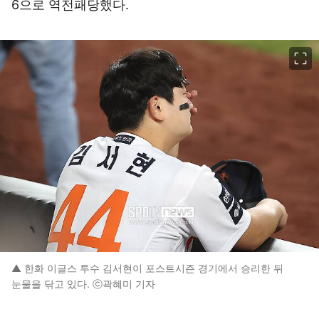
6으로 역전패당했다.
이미지 크게 보기
▲ 한화 이글스 투수 김서현이 포스트시즌 경기에서 승리한 뒤
눈물을 닦고 있다. ⓒ곽혜미 기자