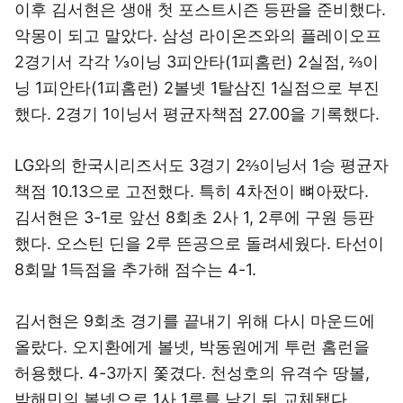
이후 김서현은 생애 첫 포스트시즌 등판을 준비했다.
악몽이 되고 말았다. 삼성 라이온즈와의 플레이오프
2경기서 각각 ⅓이닝 3피안타(1피홈런) 2실점, ⅔이
닝 1피안타(1피홈런) 2볼넷 1탈삼진 1실점으로 부진
했다. 2경기 1이닝서 평균자책점 27.00을 기록했다.
LG와의 한국시리즈서도 3경기 2⅔이닝서 1승 평균자
책점 10.13으로 고전했다. 특히 4차전이 뼈아팠다.
김서현은 3-1로 앞선 8회초 2사 1, 2루에 구원 등판
했다. 오스틴 딘을 2루 뜬공으로 돌려세웠다. 타선이
8회말 1득점을 추가해 점수는 4-1.
김서현은 9회초 경기를 끝내기 위해 다시 마운드에
올랐다. 오지환에게 볼넷, 박동원에게 투런 홈런을
허용했다. 4-3까지 쫓겼다. 천성호의 유격수 땅볼,
박해민의 볼넷으로 1사 1루를 남긴 뒤 교체됐다.