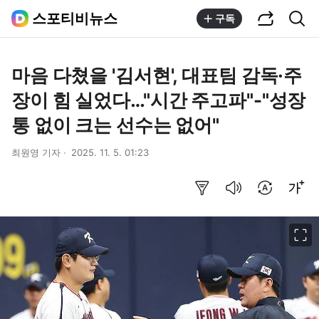
공유하기
통합검색
스포티비뉴스
구독
마음 다쳤을 '김서현', 대표팀 감독·주
장이 힘 실었다…"시간 주고파"-"성장
통 없이 크는 선수는 없어"
최원영 기자
2025. 11. 5. 01:23
요약보기
음성으로 듣기
번역 설정
글씨크기 조절하기
이미지 크게 보기