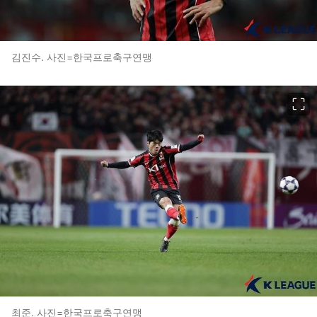
김진수. 사진=한국프로축구연맹
이미지 크게 보기
최준. 사진=한국프로축구연맹