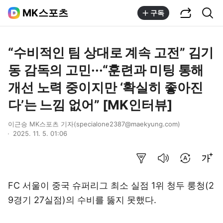
공유하기
통합검색
MK스포츠
구독
“수비적인 팀 상대로 계속 고전” 김기
동 감독의 고민···“훈련과 미팅 통해
개선 노력 중이지만 ‘확실히 좋아진
다’는 느낌 없어” [MK인터뷰]
이근승 MK스포츠 기자(specialone2387@maekyung.com)
2025. 11. 5. 01:06
요약보기
음성으로 듣기
번역 설정
글씨크기 조절하기
FC 서울이 중국 슈퍼리그 최소 실점 1위 청두 룽청(2
9경기 27실점)의 수비를 뚫지 못했다.