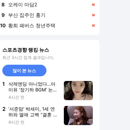
8
오케이 마담2
,신규
9
부산 집주인 흉기
,신규
10
황희 폐버스 청년주택
,신규
스포츠경향 랭킹 뉴스
최근 3시간 집계 결과입니다.
많이 본 뉴스
1
삭제엔딩 아니었다…아
이유 ‘장기하 BGM’ 논
란, 계정 혼동 빚은 촌극
4시간 전
2
‘서준맘’ 박세미, 1세 연
하와 열애 고백 “결혼 생
각도 있어”
4시간 전