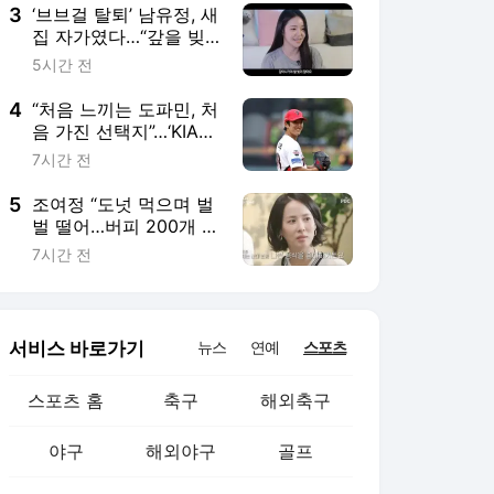
3
‘브브걸 탈퇴’ 남유정, 새
집 자가였다…“갚을 빚
많아, 안 되면 서커스라
5시간 전
도”
4
“처음 느끼는 도파민, 처
음 가진 선택지”…‘KIA
불펜 투수 이의리’는 지
7시간 전
금 새로운 야구를 하고
있다
5
조여정 “도넛 먹으며 벌
벌 떨어…버피 200개 벌
준다”
7시간 전
서비스 바로가기
뉴스
연예
스포츠
스포츠 홈
축구
해외축구
야구
해외야구
골프