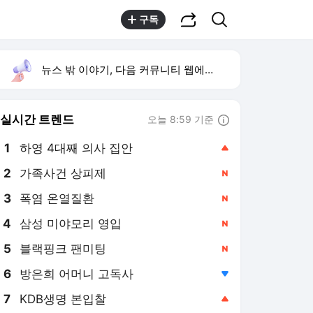
공유하기
검색
구독
뉴스 밖 이야기, 다음 커뮤니티 웹에서 보기
실시간 트렌드
오늘 8:59 기준
툴팁보기
1
하영 4대째 의사 집안
,상승
2
가족사건 상피제
,신규
3
폭염 온열질환
,신규
4
삼성 미야모리 영입
,신규
5
블랙핑크 팬미팅
,신규
6
방은희 어머니 고독사
,하락
7
KDB생명 본입찰
,상승