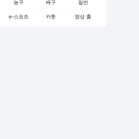
농구
배구
일반
e-스포츠
카툰
영상 홈