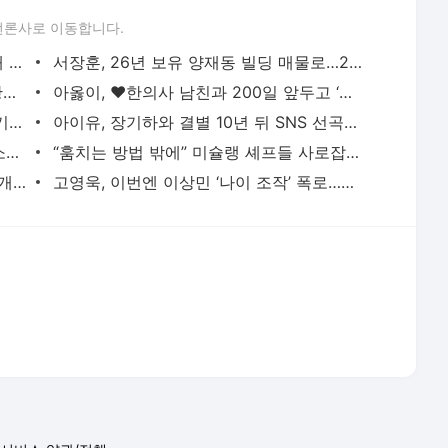
언론사로 이동합니다.
블랙핑크 10주년 앞두고 YG 사옥 ‘골프채 난동’ 포착
서장훈, 26년 보유 양재동 빌딩 매물로…28억→450억 껑충
“임신 소식에 직접 전화…적당히 해라” 황정민 팬 B씨, 폭로자 A씨에 일갈
아옳이, ♥한의사 남친과 200일 앞두고 ‘프러포즈급’ 이벤트 공개
“SNS는 불편한 옷 같아” 수애, 4년 공백기의 진짜 이유는 ‘편성 불발’
아이유, 장기하와 결별 10년 뒤 SNS 선곡에…“♥윤가이 있는데 굳이?” 갑론을박
‘학폭논란’ 지수, 필리핀서 열일중…8억 소송 끝내고 필리핀서 함박웃음
“훔치는 방법 밖에” 미슐랭 셰프들 사로잡은 선재스님의 발효 장독대(어서와 한국은 처음이지
‘-9kg’ 랄랄, 다이어트 성공 후 수영복 공개 “빠른 시간에 돼지로…”
고영욱, 이번엔 이상민 ‘나이 조작’ 폭로…끊임없는 연예인 저격 ‘구설’
서비스 약관/정책
 글쓴이에 있으며, Daum의 입장과 다를 수 있습니다.