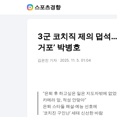
스포츠경향
3군 코치직 제의 덥석…
거포’ 박병호
김은진 기자
2025. 11. 5. 01:04
“은퇴 후 하고싶은 일은 지도자밖에 없
카메라 앞, 적성 안맞아”
은퇴 스타들 해설·예능 선호에
‘코치진 구인난’ 세태 신선한 바람