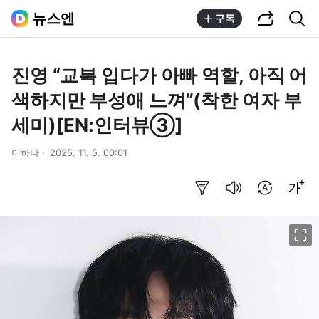
공유하기
통합검색
뉴스엔
구독
진영 “교복 입다가 아빠 역할, 아직 어
색하지만 부성애 느껴”(착한 여자 부
세미)[EN:인터뷰③]
이하나
2025. 11. 5. 00:01
요약보기
음성으로 듣기
번역 설정
글씨크기 조절하기
이미지 크게 보기