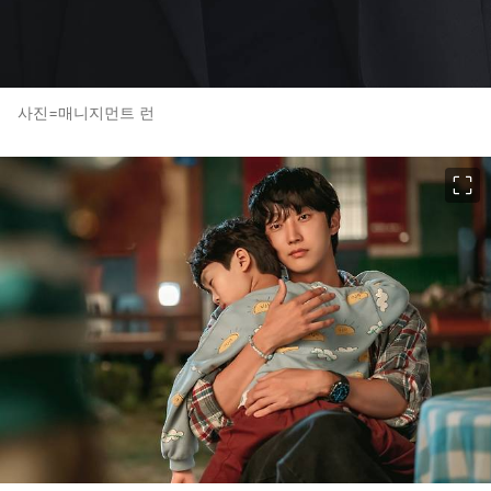
사진=매니지먼트 런
이미지 크게 보기