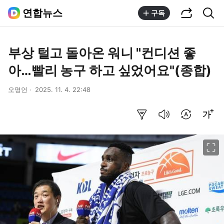
공유하기
통합검색
연합뉴스
구독
부상 털고 돌아온 워니 "컨디션 좋
아…빨리 농구 하고 싶었어요"(종합)
오명언
2025. 11. 4. 22:48
요약보기
음성으로 듣기
번역 설정
글씨크기 조절하기
이미지 크게 보기