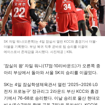
SK 자밀 워니(오른쪽)는 4일 잠실서 열린 KCC와 홈경기서 더블-
더블을 기록했다. 부상 복귀 직후 곧바로 팀 승리를 이끌며
에이스로서 존재감을 과시했다. 사진제공｜KBL
‘잠실의 왕’ 자밀 워니(17점·10리바운드)가 오른쪽 종
아리 부상에서 돌아와 서울 SK의 승리를 이끌었다.
SK는 4일 잠실학생체육관서 열린 ‘2025~2026 LG
전자 프로농구’ 정규리그 2라운드 부산 KCC와 홈경
기에서 76-68로 승리했다. 이날 승리로 울산 현대모
비스(5승7패와 함께 공동 7위)로 올라섰다. KCC(6