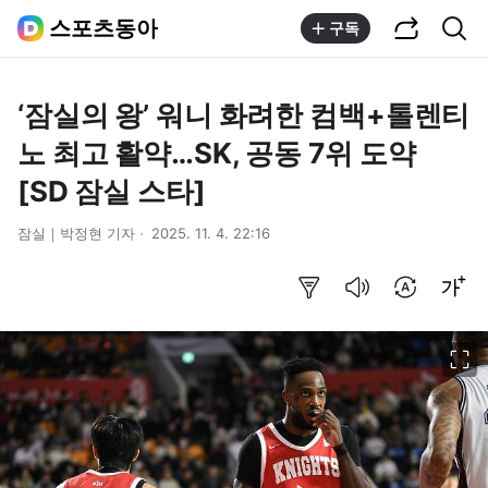
공유하기
통합검색
스포츠동아
구독
‘잠실의 왕’ 워니 화려한 컴백+톨렌티
노 최고 활약…SK, 공동 7위 도약
[SD 잠실 스타]
잠실｜박정현 기자
2025. 11. 4. 22:16
요약보기
음성으로 듣기
번역 설정
글씨크기 조절하기
이미지 크게 보기