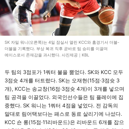
SK 자밀 워니(오른쪽)는 4일 잠실서 열린 KCC와 홈경기서 더블-
더블을 기록했다. 부상 복귀 직후 곧바로 팀 승리를 이끌며
에이스로서 존재감을 과시했다. 사진제공｜KBL
두 팀의 3점포가 1쿼터 불을 뿜었다. SK와 KCC 모두
3점슛 4개를 터트렸다. SK는 오재현(15점·3점슛 3
개), KCC는 송교창(16점·3점슛 4개)이 3개를 넣으며
팀 공격을 이끌었다. 외국인선수들은 팀 플레이에 집
중했다. SK 워니는 1쿼터 4점을 넣었다. 전 감독의
말대로 림어택보다는 패스로 동료 살리기에 나섰다.
KCC 숀 롱(15점·11리바운드)은 리바운드 6개를 잡으