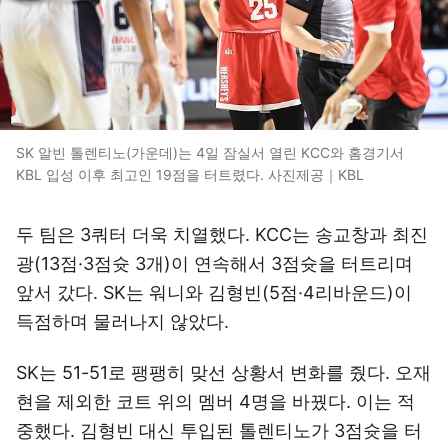
SK 알빈 톨렌티노(가운데)는 4일 잠실서 열린 KCC와 홈경기서
KBL 입성 이후 최고인 19점을 터트렸다. 사진제공｜KBL
두 팀은 3쿼터 더욱 치열했다. KCC는 송교창과 최진
광(13점·3점슛 3개)이 연속해서 3점슛을 터트리며
앞서 갔다. SK는 워니와 김형빈(5점·4리바운드)이
득점하며 물러나지 않았다.
SK는 51-51로 팽팽히 맞선 상황서 변화를 줬다. 오재
현을 제외한 코트 위의 멤버 4명을 바꿨다. 이는 적
중했다. 김형빈 대신 투입된 톨렌티노가 3점슛을 터