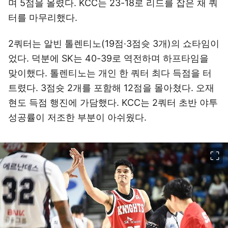
며 5점을 올렸다. KCC는 23-18로 리드를 잡은 채 쿼
터를 마무리했다.
2쿼터는 알빈 톨렌티노(19점·3점슛 3개)의 쇼타임이
었다. 덕분에 SK는 40-39로 역전하며 하프타임을
맞이했다. 톨렌티노는 개인 한 쿼터 최다 득점을 터
트렸다. 3점슛 2개를 포함해 12점을 몰아쳤다. 오재
현도 득점 행진에 가담했다. KCC는 2쿼터 초반 야투
성공률이 저조한 부분이 아쉬웠다.
이미지 크게 보기