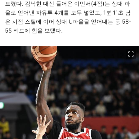
트렸다. 김낙현 대신 들어온 이민서(4점)는 상대 파
울로 얻어낸 자유투 4개를 모두 넣었고, 1분 11초 남
은 시점 스틸에 이어 상대 U파울을 얻어내는 등 58-
55 리드에 힘을 보탰다.
이미지 크게 보기