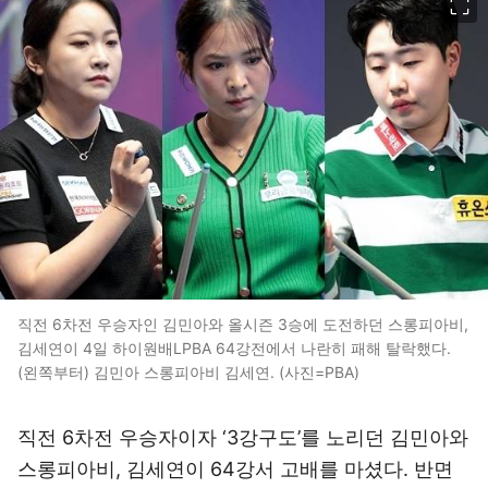
직전 6차전 우승자인 김민아와 올시즌 3승에 도전하던 스롱피아비,
김세연이 4일 하이원배LPBA 64강전에서 나란히 패해 탈락했다.
(왼쪽부터) 김민아 스롱피아비 김세연. (사진=PBA)
직전 6차전 우승자이자 ‘3강구도’를 노리던 김민아와
스롱피아비, 김세연이 64강서 고배를 마셨다. 반면