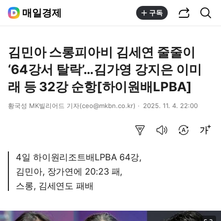
공유하기
통합검색
매일경제
구독
김민아 스롱피아비 김세연 줄줄이
‘64강서 탈락’…김가영 강지은 이미
래 등 32강 순항[하이원배LPBA]
황국성 MK빌리어드 기자(ceo@mkbn.co.kr)
2025. 11. 4. 22:00
요약보기
음성으로 듣기
번역 설정
글씨크기 조절하기
4일 하이원리조트배LPBA 64강,
김민아, 장가연에 20:23 패,
스롱, 김세연도 패배
이미지 크게 보기