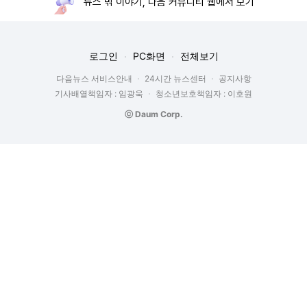
뉴스 밖 이야기, 다음 커뮤니티 웹에서 보기
로그인
PC화면
전체보기
다음뉴스 서비스안내
24시간 뉴스센터
공지사항
기사배열책임자 : 임광욱
청소년보호책임자 : 이호원
ⓒ Daum Corp.