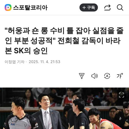
공유하기
통합검색
스포탈코리아
구독
"허웅과 숀 롱 수비 틀 잡아 실점을 줄
인 부분 성공적" 전희철 감독이 바라
본 SK의 승인
이정엽 기자
2025. 11. 4. 21:53
요약보기
음성으로 듣기
번역 설정
글씨크기 조절하기
이미지 크게 보기