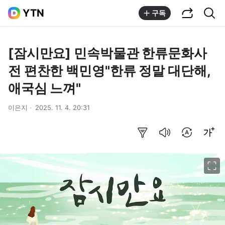
공유하기
통합검색
YTN
구독
[잠시만요] 민속박물관 한류문화사
전 편찬한 백민영"한류 정말 대단해,
애국심 느껴"
이은지
2025. 11. 4. 20:31
요약보기
음성으로 듣기
번역 설정
글씨크기 조절하기
이미지 크게 보기