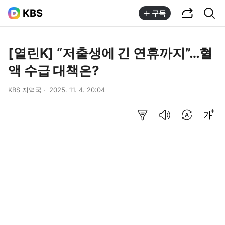
공유하기
통합검색
KBS
구독
[열린K] “저출생에 긴 연휴까지”…혈
액 수급 대책은?
KBS 지역국
2025. 11. 4. 20:04
요약보기
음성으로 듣기
번역 설정
글씨크기 조절하기