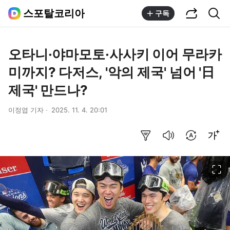
공유하기
통합검색
스포탈코리아
구독
오타니·야마모토·사사키 이어 무라카
미까지? 다저스, '악의 제국' 넘어 '日
제국' 만드나?
이정엽 기자
2025. 11. 4. 20:01
요약보기
음성으로 듣기
번역 설정
글씨크기 조절하기
이미지 크게 보기