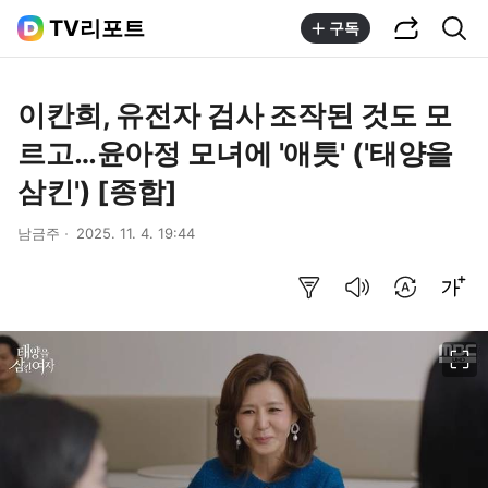
공유하기
통합검색
TV리포트
구독
이칸희, 유전자 검사 조작된 것도 모
르고…윤아정 모녀에 '애틋' ('태양을
삼킨') [종합]
남금주
2025. 11. 4. 19:44
요약보기
음성으로 듣기
번역 설정
글씨크기 조절하기
이미지 크게 보기