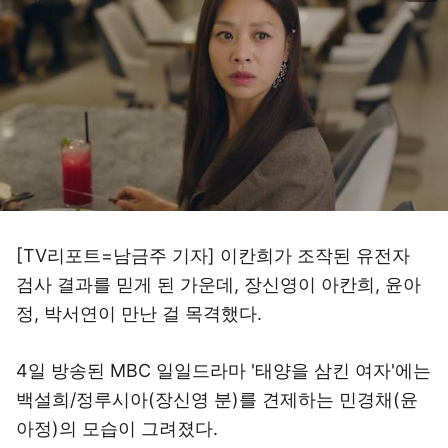
[TV리포트=남금주 기자] 이칸희가 조작된 유전자
검사 결과를 믿게 된 가운데, 장신영이 아칸희, 윤아
정, 박서연이 만난 걸 목격했다.
4일 방송된 MBC 일일드라마 '태양을 삼킨 여자'에는
백설희/정루시아(장신영 분)를 견제하는 민경채(윤
아정)의 모습이 그려졌다.