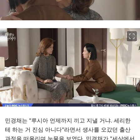
이미지 크게 보기
민경채는 "루시아 언제까지 끼고 지낼 거냐. 세리한
테 하는 거 진심 아니다"라면서 생사를 오갔던 출산
과정을 떠올리며 눈물을 보였다. 민경채가 "세상에서