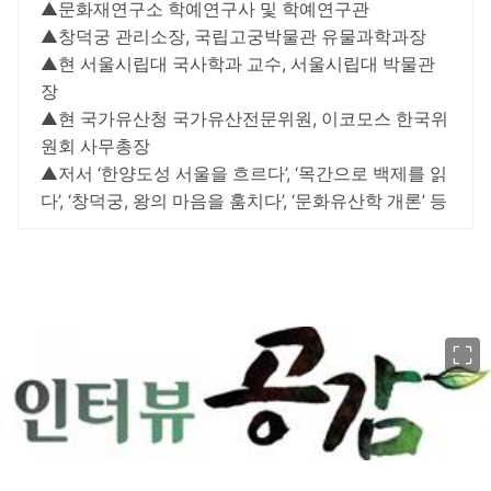
▲문화재연구소 학예연구사 및 학예연구관
▲창덕궁 관리소장, 국립고궁박물관 유물과학과장
▲현 서울시립대 국사학과 교수, 서울시립대 박물관
장
▲현 국가유산청 국가유산전문위원, 이코모스 한국위
원회 사무총장
▲저서 ‘한양도성 서울을 흐르다’, ‘목간으로 백제를 읽
다’, ‘창덕궁, 왕의 마음을 훔치다’, ‘문화유산학 개론’ 등
이미지 크게 보기