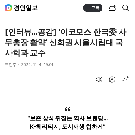
공유하기
통합검색
경인일보
구독
[인터뷰…공감] ‘이코모스 한국委 사
무총장 활약’ 신희권 서울시립대 국
사학과 교수
구민주
2025. 11. 4. 19:01
음성으로 듣기
번역 설정
글씨크기 조절하기
“보존 상식 뒤집는 역사 브랜딩…
K-헤리티지, 도시재생 힙하게”