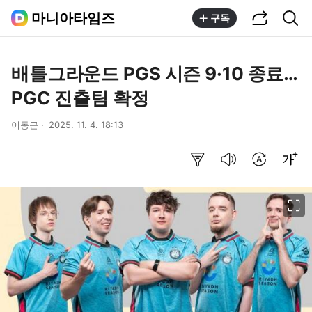
공유하기
통합검색
마니아타임즈
구독
배틀그라운드 PGS 시즌 9·10 종료…
PGC 진출팀 확정
이동근
2025. 11. 4. 18:13
요약보기
음성으로 듣기
번역 설정
글씨크기 조절하기
이미지 크게 보기