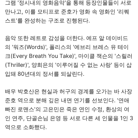
그램 '정시내의 영화음악'을 통해 등장인물들이 서로
만나고, 이를 모티프로 준호가 영화 속 영화인 '리퀘
스트'를 완성하는 구조로 진행된다.
음악 또한 레트로 감성을 더한다. 에프 알 데이비드
의 '워즈(Words)', 폴리스의 '에브리 브레스 유 테이
크(Every Breath You Take)', 마이클 잭슨의 '스릴러
(Thriller)', 양희은의 '이루어질 수 없는 사랑' 등이 삽
입돼 80년대의 정서를 되살린다.
배우 박호산은 현실과 허구의 경계를 오가는 바 사장
준호 역으로 분해 깊은 내면 연기를 선보인다. '연애
빠진 로맨스'의 고은민은 죽은 연인 수정, 환상의 여
인 연주, 단골손님 은영 등 서로 다른 세 인물을 1인 3
역으로 소화했다.