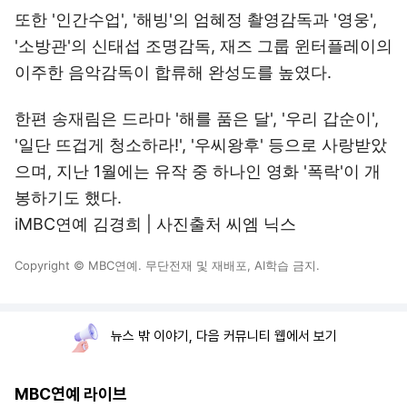
또한 '인간수업', '해빙'의 엄혜정 촬영감독과 '영웅',
'소방관'의 신태섭 조명감독, 재즈 그룹 윈터플레이의
이주한 음악감독이 합류해 완성도를 높였다.
한편 송재림은 드라마 '해를 품은 달', '우리 갑순이',
'일단 뜨겁게 청소하라!', '우씨왕후' 등으로 사랑받았
으며, 지난 1월에는 유작 중 하나인 영화 '폭락'이 개
봉하기도 했다.
iMBC연예 김경희 | 사진출처 씨엠 닉스
Copyright © MBC연예. 무단전재 및 재배포, AI학습 금지.
뉴스 밖 이야기, 다음 커뮤니티 웹에서 보기
MBC연예 라이브