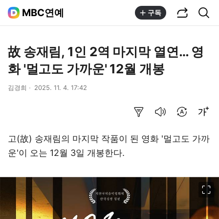
공유하기
통합검색
MBC연예
구독
故 송재림, 1인 2역 마지막 열연… 영
화 '멀고도 가까운' 12월 개봉
김경희
2025. 11. 4. 17:42
요약보기
음성으로 듣기
번역 설정
글씨크기 조절하기
고(故) 송재림의 마지막 작품이 된 영화 '멀고도 가까
운'이 오는 12월 3일 개봉한다.
이미지 크게 보기