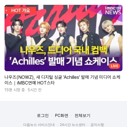
LIVE
나우즈(NOWZ), 새 디지털 싱글 'Achilles' 발매 기념 미디어 쇼케
이스｜iMBC연예 HOT스타
15명 시청 중
5시간 전
로그인
PC화면
전체보기
다음뉴스 서비스안내
24시간 뉴스센터
공지사항