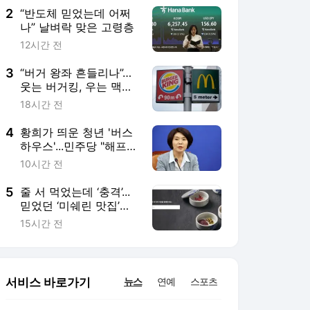
2
“반도체 믿었는데 어쩌
나” 날벼락 맞은 고령층
12시간 전
3
“버거 왕좌 흔들리나”…
웃는 버거킹, 우는 맥도
날드
18시간 전
4
황희가 띄운 청년 '버스
하우스'...민주당 "해프닝
으로 봐달라"
10시간 전
5
줄 서 먹었는데 ‘충격’...
믿었던 ‘미쉐린 맛집’의
배신
15시간 전
서비스 바로가기
뉴스
연예
스포츠