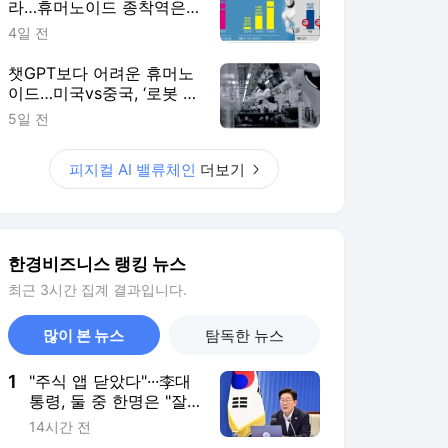
라…휴머노이드 종착역은
'피지컬과 심장' [피지컬AI
4일 전
핵심 밸류체인⑤]
챗GPT보다 어려운 휴머노
이드…미국vs중국, ‘로봇 두
뇌’ 전쟁[피지컬 AI 핵심 밸
5일 전
류체인]
피지컬 AI 밸류체인
더보기
한경비즈니스 랭킹 뉴스
최근 3시간 집계 결과입니다.
많이 본 뉴스
탐독한 뉴스
1
"주식 앱 닫았다"···李대
통령, 둘 중 한명은 "잘
못하고 있다"
14시간 전