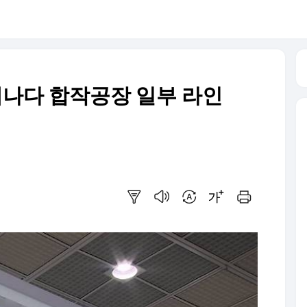
캐나다 합작공장 일부 라인
요약보기
음성으로 듣기
번역 설정
글씨크기 조절하기
인쇄하기