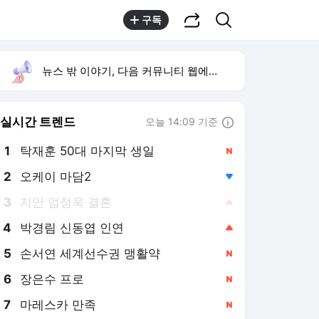
공유하기
검색
구독
뉴스 밖 이야기, 다음 커뮤니티 웹에서 보기
실시간 트렌드
오늘 14:09 기준
툴팁보기
1
탁재훈 50대 마지막 생일
,신규
2
오케이 마담2
,하락
3
지안 엄정욱 결혼
,상승
4
박경림 신동엽 인연
,상승
5
손서연 세계선수권 맹활약
,신규
6
장은수 프로
,신규
7
마레스카 만족
,신규