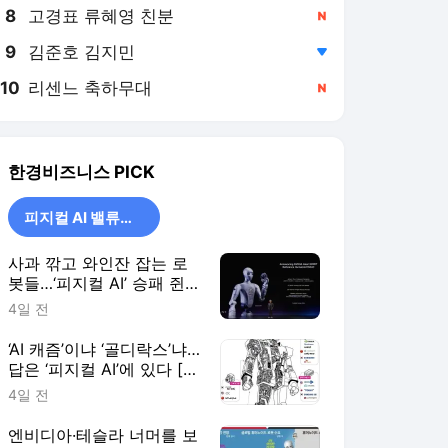
8
고경표 류혜영 친분
,신규
9
김준호 김지민
,하락
10
리센느 축하무대
,신규
한경비즈니스
PICK
피지컬 AI 밸류체인
사과 깎고 와인잔 잡는 로
봇들…‘피지컬 AI’ 승패 쥔
관절과 근육 [피지컬 AI 핵
4일 전
심 밸류체인]
‘AI 캐즘’이냐 ‘골디락스’냐…
답은 ‘피지컬 AI’에 있다 [피
지컬 AI 핵심 밸류체인]
4일 전
엔비디아·테슬라 너머를 보