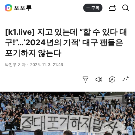
공유하기
통합검색
포포투
구독
[k1.live] 지고 있는데 “할 수 있다 대
구!”…‘2024년의 기적’ 대구 팬들은
포기하지 않는다
박진우 기자
2025. 11. 3. 21:46
요약보기
음성으로 듣기
번역 설정
글씨크기 조절하기
이미지 크게 보기