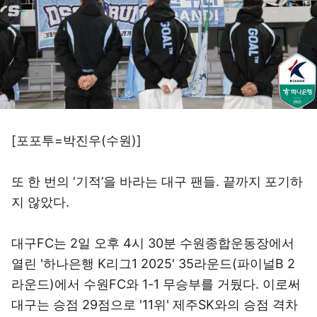
[포포투=박진우(수원)]
또 한 번의 ‘기적’을 바라는 대구 팬들. 끝까지 포기하
지 않았다.
대구FC는 2일 오후 4시 30분 수원종합운동장에서
열린 '하나은행 K리그1 2025' 35라운드(파이널B 2
라운드)에서 수원FC와 1-1 무승부를 거뒀다. 이로써
대구는 승점 29점으로 '11위' 제주SK와의 승점 격차