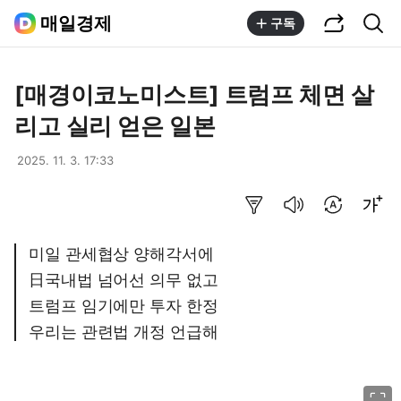
공유하기
통합검색
매일경제
구독
[매경이코노미스트] 트럼프 체면 살
리고 실리 얻은 일본
2025. 11. 3. 17:33
요약보기
음성으로 듣기
번역 설정
글씨크기 조절하기
미일 관세협상 양해각서에
日국내법 넘어선 의무 없고
트럼프 임기에만 투자 한정
우리는 관련법 개정 언급해
이미지 크게 보기