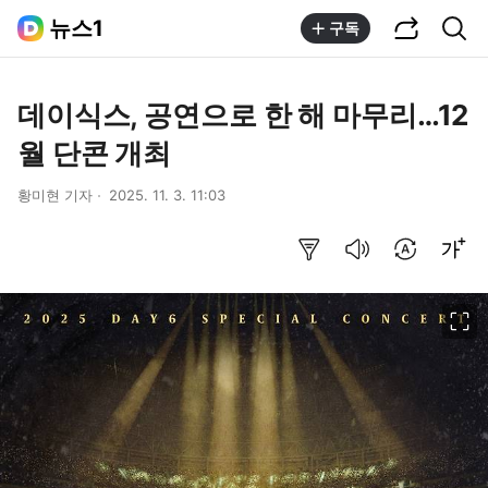
공유하기
통합검색
뉴스1
구독
데이식스, 공연으로 한 해 마무리…12
월 단콘 개최
황미현 기자
2025. 11. 3. 11:03
요약보기
음성으로 듣기
번역 설정
글씨크기 조절하기
이미지 크게 보기