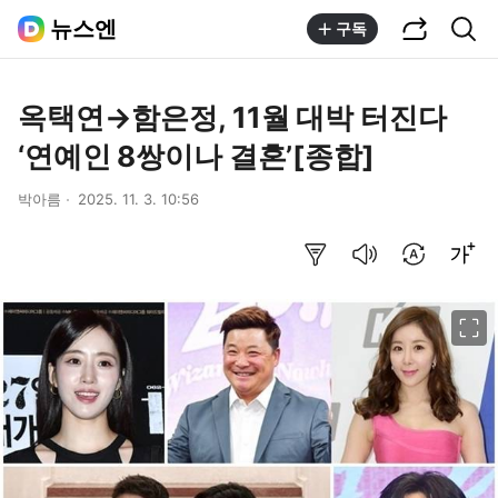
공유하기
통합검색
뉴스엔
구독
옥택연→함은정, 11월 대박 터진다
‘연예인 8쌍이나 결혼’[종합]
박아름
2025. 11. 3. 10:56
요약보기
음성으로 듣기
번역 설정
글씨크기 조절하기
이미지 크게 보기