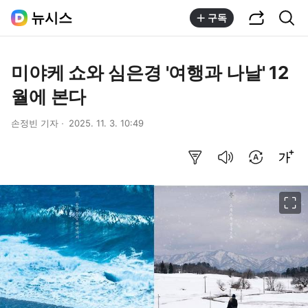
공유하기
통합검색
뉴시스
구독
미야케 쇼와 심은경 '여행과 나날' 12
월에 본다
손정빈 기자
2025. 11. 3. 10:49
요약보기
음성으로 듣기
번역 설정
글씨크기 조절하기
이미지 크게 보기