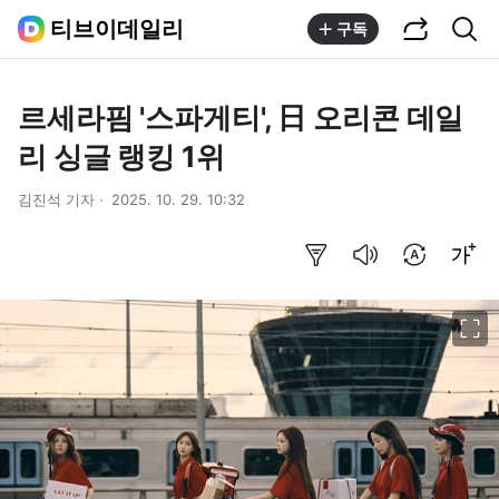
공유하기
통합검색
티브이데일리
구독
르세라핌 '스파게티', 日 오리콘 데일
리 싱글 랭킹 1위
김진석 기자
2025. 10. 29. 10:32
요약보기
음성으로 듣기
번역 설정
글씨크기 조절하기
이미지 크게 보기