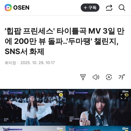
공유하기
통합검색
OSEN
구독
'힙팝 프린세스' 타이틀곡 MV 3일 만
에 200만 뷰 돌파..'두마땡' 챌린지,
SNS서 화제
최이정
2025. 10. 29. 10:17
요약보기
음성으로 듣기
번역 설정
글씨크기 조절하기
이미지 크게 보기