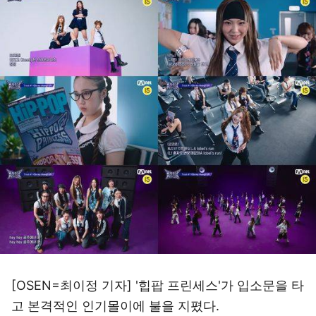
[OSEN=최이정 기자] '힙팝 프린세스'가 입소문을 타
고 본격적인 인기몰이에 불을 지폈다.