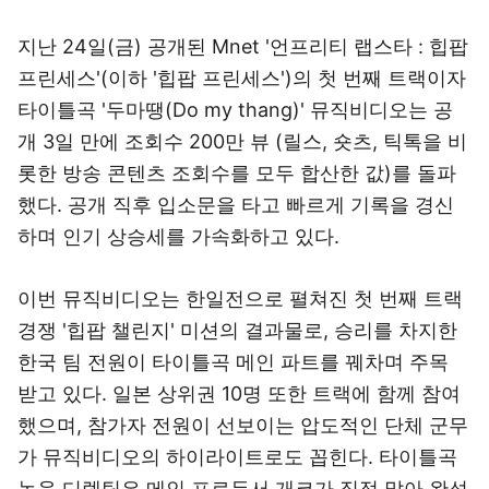
지난 24일(금) 공개된 Mnet '언프리티 랩스타 : 힙팝
프린세스'(이하 '힙팝 프린세스')의 첫 번째 트랙이자
타이틀곡 '두마땡(Do my thang)' 뮤직비디오는 공
개 3일 만에 조회수 200만 뷰 (릴스, 숏츠, 틱톡을 비
롯한 방송 콘텐츠 조회수를 모두 합산한 값)를 돌파
했다. 공개 직후 입소문을 타고 빠르게 기록을 경신
하며 인기 상승세를 가속화하고 있다.
이번 뮤직비디오는 한일전으로 펼쳐진 첫 번째 트랙
경쟁 '힙팝 챌린지' 미션의 결과물로, 승리를 차지한
한국 팀 전원이 타이틀곡 메인 파트를 꿰차며 주목
받고 있다. 일본 상위권 10명 또한 트랙에 함께 참여
했으며, 참가자 전원이 선보이는 압도적인 단체 군무
가 뮤직비디오의 하이라이트로도 꼽힌다. 타이틀곡
녹음 디렉팅은 메인 프로듀서 개코가 직접 맡아 완성