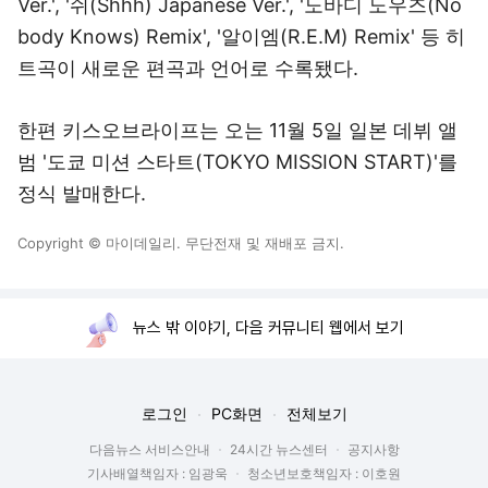
Ver.', '쉬(Shhh) Japanese Ver.', '노바디 노우즈(No
body Knows) Remix', '알이엠(R.E.M) Remix' 등 히
트곡이 새로운 편곡과 언어로 수록됐다.
한편 키스오브라이프는 오는 11월 5일 일본 데뷔 앨
범 '도쿄 미션 스타트(TOKYO MISSION START)'를
정식 발매한다.
Copyright © 마이데일리. 무단전재 및 재배포 금지.
뉴스 밖 이야기, 다음 커뮤니티 웹에서 보기
로그인
PC화면
전체보기
다음뉴스 서비스안내
24시간 뉴스센터
공지사항
기사배열책임자 : 임광욱
청소년보호책임자 : 이호원