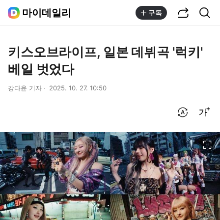
공유하기
통합검색
마이데일리
구독
키스오브라이프, 일본 데뷔곡 '럭키'
베일 벗었다
강다윤 기자
2025. 10. 27. 10:50
번역 설정
글씨크기 조절하기
이미지 크게 보기