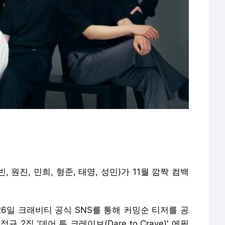
 원진, 민희, 형준, 태영, 성민)가 11월 깜짝 컴백
6일 크래비티 공식 SNS를 통해 커밍순 티저를 공
 2집 '데어 투 크레이브(Dare to Crave)' 에필