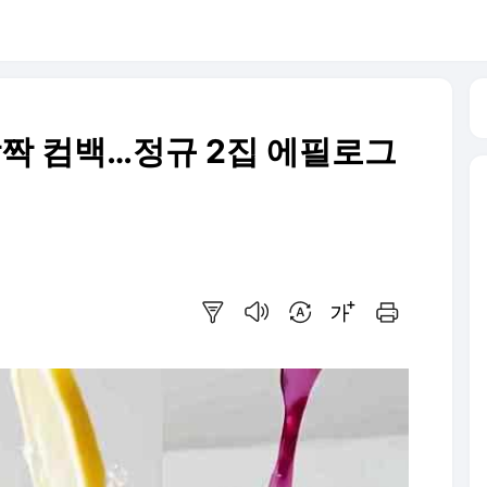
 깜짝 컴백…정규 2집 에필로그
요약보기
음성으로 듣기
번역 설정
글씨크기 조절하기
인쇄하기