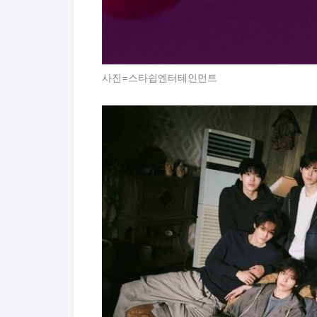
사진=스타쉽엔터테인먼트