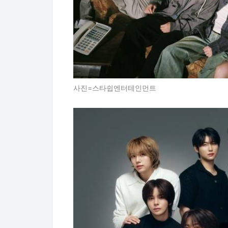
사진=스타쉽엔터테인먼트