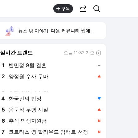
공유하기
검색
구독
뉴스 밖 이야기, 다음 커뮤니티 웹에서 보기
실시간 트렌드
오늘 11:32 기준
툴팁보기
1
반민정 9월 결혼
,유지
2
양정원 수사 무마
,상승
3
휴젤 상반기 실적
,상승
4
한국인의 밥상
,하락
5
음문석 무명 시절
,상승
6
추석 민생지원금
,신규
7
코르티스 영 할리우드 임팩트 선정
,신규