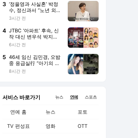
3
‘정을영과 사실혼’ 박정
수, 정신과서 “노년 외로
움→황혼이혼 얘기 듣고
3시간 전
파”(웬만해선)
4
JTBC ‘아파트’ 후속, 신
작 대신 변우석 박지훈
소환…‘꽃파당’ 다시 본
6시간 전
다
5
46세 임신 김민경, 오밤
중 응급실行 “아기의 신
호 어렵다”
8시간 전
서비스 바로가기
뉴스
연예
스포츠
연예 홈
뉴스
포토
TV 편성표
영화
OTT