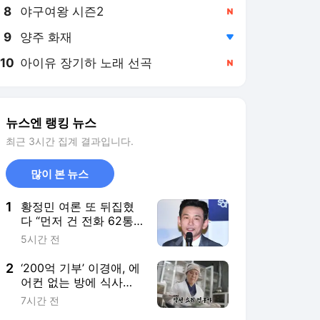
8
야구여왕 시즌2
,신규
9
양주 화재
,하락
10
아이유 장기하 노래 선곡
,신규
뉴스엔 랭킹 뉴스
최근 3시간 집계 결과입니다.
많이 본 뉴스
1
황정민 여론 또 뒤집혔
다 “먼저 건 전화 62통,
그만 연락해” vs 女팬
5시간 전
“녹취 다 올려” 진흙탕
싸움
2
‘200억 기부’ 이경애, 에
어컨 없는 방에 식사는
밥·국·김치뿐인 충격 일
7시간 전
상(백만장자)