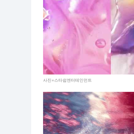
사진=스타쉽엔터테인먼트