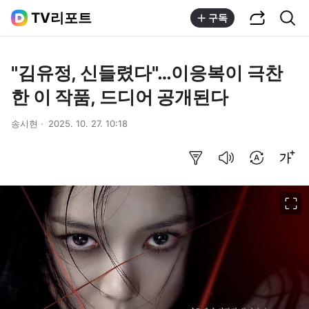
공유하기
통합검색
TV리포트
구독
"김유정, 신들렸다"…이응복이 극찬
한 이 작품, 드디어 공개된다
송시현
2025. 10. 27. 10:18
요약보기
음성으로 듣기
번역 설정
글씨크기 조절하기
이미지 크게 보기