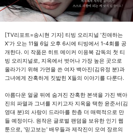
[TV리포트=송시현 기자] 티빙 오리지널 '친애하는
X'가 오는 11월 6일 오후 6시에 티빙에서 1-4회를 공
개한다. 이 작품은 히트 메이커 이응복 감독의 첫 티
빙 오리지널로, 지옥에서 벗어나 가장 높은 곳으로
올라가기 위해 가면을 쓴 여자 백아진(김유정 분)과
그녀에게 잔혹하게 짓밟힌 X들의 이야기를 다룬다.
아름다운 얼굴 뒤에 숨겨진 잔혹한 본색을 가진 백아
진의 파멸과 그녀를 지키고자 지옥을 택한 윤준서(김
영대 분)의 사랑이 드라마를 한층 더 매력적으로 만
들 예정이다. 원작은 글로벌 팬덤을 보유한 인기 웹
툰으로, '믿고보는' 배우들과 제작진이 모여 장르의