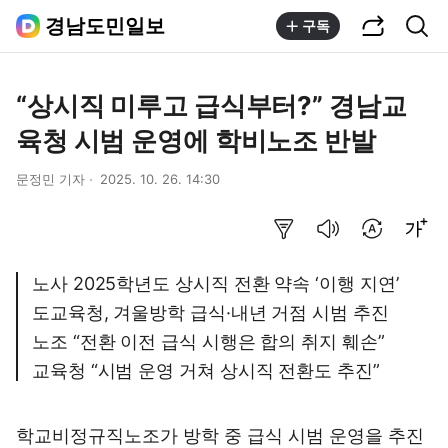
공유하기
통합검색
경남도민일보
구독
“상시직 미루고 급식부터?” 경남교
육청 시범 운영에 학비노조 반발
문정민 기자
2025. 10. 26. 14:30
요약보기
음성으로 듣기
번역 설정
글씨크기 조절하기
노사 2025학년도 상시직 전환 약속 ‘이행 지연’
도교육청, 겨울방학 급식·내년 거점 시범 추진
노조 “전환 이전 급식 시행은 합의 취지 훼손”
교육청 “시범 운영 거쳐 상시직 전환도 추진”
학교비정규직노조가 방학 중 급식 시범 운영을 추진