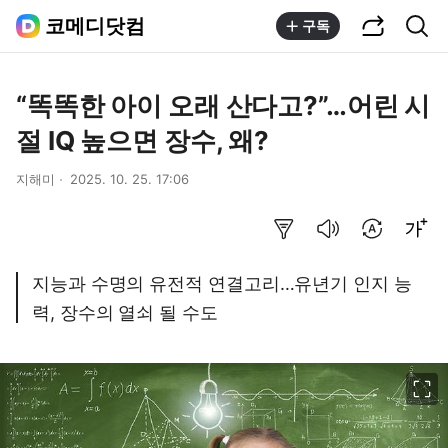
공유하기
통합검색
코메디닷컴
구독
“똑똑한 아이 오래 산다고?”…어린 시
절 IQ 높으면 장수, 왜?
지해미
2025. 10. 25. 17:06
요약보기
음성으로 듣기
번역 설정
글씨크기 조절하기
지능과 수명의 유전적 연결고리…유년기 인지 능
력, 장수의 열쇠 될 수도
이미지 크게 보기