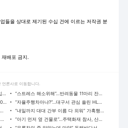
 기업들을 상대로 제기된 수십 건에 이르는 저작권 분
및 재배포 금지.
 언론사로 이동합니다.
“보이시죠? 경찰인거” 보이스피싱, 제복입고 영상통화도
“스트레스 해소위해”…반려동물 11마리 잔혹하게 죽인 20대, 법정구속
‘약물운전’ 개그맨 이경규…검찰, 벌금 200만원 약식기소
“자율주행차아냐?”…대구서 관심 쏠린 HL로보틱스 주차로봇 ‘파키’
비 털지말고 지나가”…차량 ‘스티커 협박’ 눈살
“내일까지 대대 간부 이름 다 외워” 가혹행위 뒤 사망…가해 분대장 집유
드론·무선청소기에 서빙로봇까지… 보안 비상
“아기 먼저 옆 건물로”…주택화재 참사, 산모는 아기 구하고 숨져
“활주로 한가운데서 급회전”…홍콩 공항서 화물기 참사
“우롱차인 줄 알았는데 마약” 동해바다서 의심 물질 발견