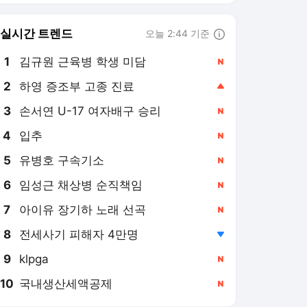
8
전세사기 피해자 4만명
,하락
9
klpga
,신규
10
국내생산세액공제
,신규
디지털타임스 랭킹 뉴스
최근 3시간 집계 결과입니다.
많이 본 뉴스
탐독한 뉴스
1
반포도 8억 ‘뚝’… 급매
나와도 살 사람 없어 [안
다솜의 家봄]
6시간 전
2
"나를 살게 한 아들, 널
보며 행복했어"…평생
투병한 30대, 장기기증
1일 전