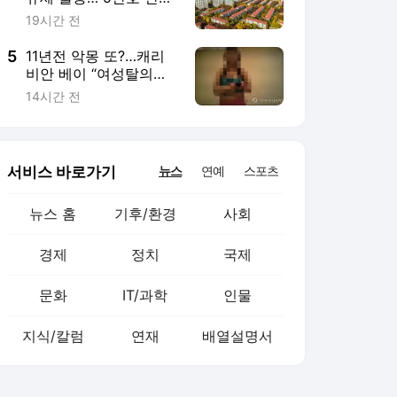
문화
IT/과학
인물
지식/칼럼
연재
배열설명서