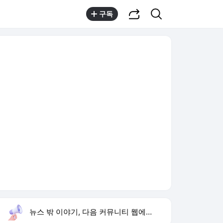
공유하기
검색
구독
뉴스 밖 이야기, 다음 커뮤니티 웹에서 보기
실시간 트렌드
오늘 2:44 기준
툴팁보기
1
김규원 근육병 학생 미담
,신규
3
손서연 U-17 여자배구 승리
,신규
4
입추
,신규
5
유병호 구속기소
,신규
6
임성근 채상병 순직책임
,신규
7
아이유 장기하 노래 선곡
,신규