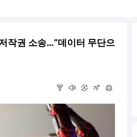
 저작권 소송…“데이터 무단으
요약보기
음성으로 듣기
번역 설정
글씨크기 조절하기
인쇄하기