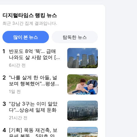
하고 떠나
3
"강남 3구는 이미 알았
다"…상승세 일제 둔화
21시간 전
4
[기획] 목동 재건축, 보
유세 불똥… 5만호 안갯
속
19시간 전
5
11년전 악몽 또?…캐리
비안 베이 “여성탈의실
에 수상한 남성 있다” 신
14시간 전
고
서비스 바로가기
뉴스
연예
스포츠
뉴스 홈
기후/환경
사회
경제
정치
국제