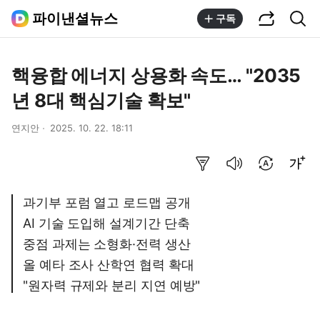
공유하기
통합검색
파이낸셜뉴스
구독
핵융합 에너지 상용화 속도… "2035
년 8대 핵심기술 확보"
연지안
2025. 10. 22. 18:11
요약보기
음성으로 듣기
번역 설정
글씨크기 조절하기
과기부 포럼 열고 로드맵 공개
AI 기술 도입해 설계기간 단축
중점 과제는 소형화·전력 생산
올 예타 조사 산학연 협력 확대
"원자력 규제와 분리 지연 예방"