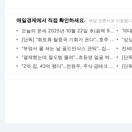
매일경제에서 직접 확인하세요.
해당 언론사로 이동합니
오늘의 운세 2025년 10월 22일 水(음력 9월 2일) - 매일경제
[단독] “희토류 탈중국 기회가 온다”…호주 최대기업, 한국에 500억원 투자 - 매일경제
“부엌서 물 새는 날 골드만삭스 관둬”…집수리 사업 뛰어든 이 부부 - 매일경제
“결제했는데 절도범 몰려”…초등생 얼굴 박제한 무인점포 - 매일경제
“2억 집, 43억 됐다”…전원주, 주식·금테크 이어 부동산도 성공 - 매일경제