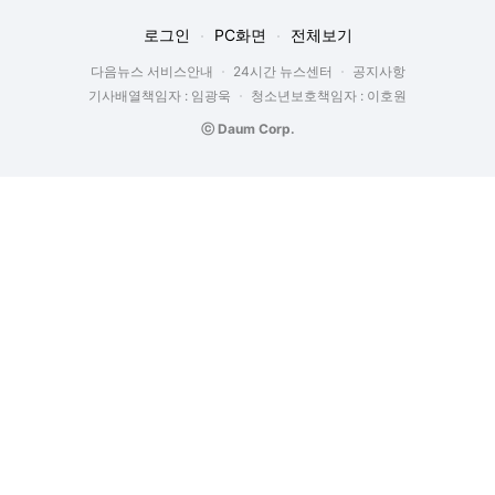
로그인
PC화면
전체보기
다음뉴스 서비스안내
24시간 뉴스센터
공지사항
기사배열책임자 : 임광욱
청소년보호책임자 : 이호원
ⓒ Daum Corp.