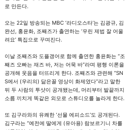
로 만든다.
오는 22일 방송되는 MBC ‘라디오스타’는 김광규, 김
완선, 홍윤화, 조째즈가 출연하는 ‘우린 제법 잘 어울
려요’ 특집으로 꾸며진다.
이날 조째즈와 도플갱어로 함께 출연한 홍윤화는 “조
째즈 오빠는 재즈 바, 저는 어묵 바”라며 평행 이론을
공개해 웃음을 터뜨리게 한다. 조째즈와 관련해 “SN
S에서 (우리의) 닮은꼴 영상이 화제였다”라고 말한
뒤 두 사람의 투샷이 공개됐는데, 머리부터 발끝까지
소름 끼치게 똑같은 외모로 스튜디오를 놀라게 한다.
또 김구라와의 유쾌한 ‘선물 에피소드’도 공개된다.
김구라는 “예전에 딸에게 (유아용) 람보르기니 차를