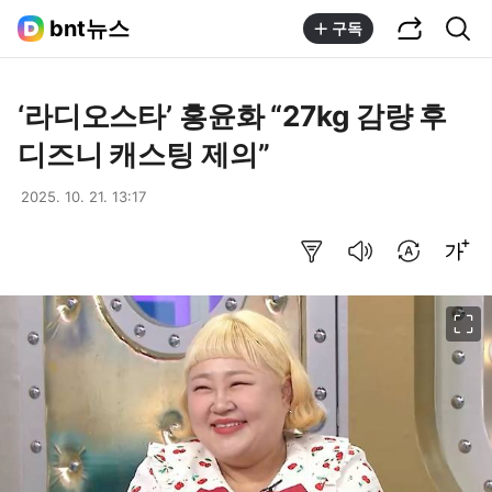
공유하기
통합검색
bnt뉴스
구독
‘라디오스타’ 홍윤화 “27kg 감량 후
디즈니 캐스팅 제의”
2025. 10. 21. 13:17
요약보기
음성으로 듣기
번역 설정
글씨크기 조절하기
이미지 크게 보기