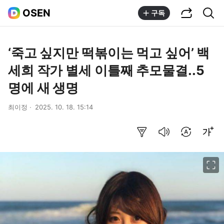
공유하기
통합검색
OSEN
구독
‘죽고 싶지만 떡볶이는 먹고 싶어’ 백
세희 작가 별세 이틀째 추모물결..5
명에 새 생명
최이정
2025. 10. 18. 15:14
요약보기
음성으로 듣기
번역 설정
글씨크기 조절하기
이미지 크게 보기