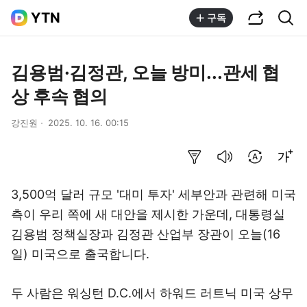
공유하기
통합검색
YTN
구독
김용범·김정관, 오늘 방미...관세 협
상 후속 협의
강진원
2025. 10. 16. 00:15
요약보기
음성으로 듣기
번역 설정
글씨크기 조절하기
3,500억 달러 규모 '대미 투자' 세부안과 관련해 미국
측이 우리 쪽에 새 대안을 제시한 가운데, 대통령실
김용범 정책실장과 김정관 산업부 장관이 오늘(16
일) 미국으로 출국합니다.
두 사람은 워싱턴 D.C.에서 하워드 러트닉 미국 상무