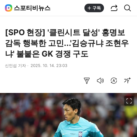
공유하기
통합검색
스포티비뉴스
구독
[SPO 현장] '클린시트 달성' 홍명보
감독 행복한 고민...'김승규냐 조현우
냐' 불붙은 GK 경쟁 구도
신인섭 기자
2025. 10. 14. 23:03
요약보기
음성으로 듣기
번역 설정
글씨크기 조절하기
이미지 크게 보기