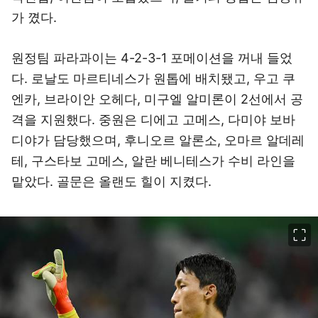
가 꼈다.
원정팀 파라과이는 4-2-3-1 포메이션을 꺼내 들었
다. 로날도 마르티네스가 원톱에 배치됐고, 우고 쿠
엔카, 브라이안 오헤다, 미구엘 알미론이 2선에서 공
격을 지원했다. 중원은 디에고 고메스, 다미야 보바
디야가 담당했으며, 후니오르 알론소, 오마르 알데레
테, 구스타보 고메스, 알란 베니테스가 수비 라인을
맡았다. 골문은 올랜도 힐이 지켰다.
이미지 크게 보기