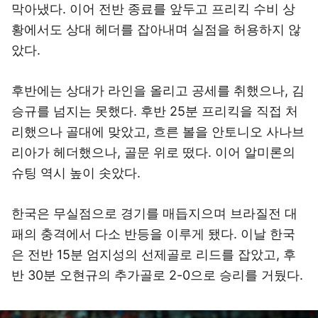
막아냈다. 이어 전반 종료를 앞두고 프리킥 수비 상
황에서도 상대 헤더를 잡아내며 실점을 허용하지 않
았다.
후반에는 상대가 라인을 올리고 공세를 취했으나, 김
승규를 넘지는 못했다. 후반 25분 프리킥을 직접 처
리했으나 골대에 맞았고, 흐른 볼을 안토니오 사나브
리아가 헤더했으나, 골문 위로 떴다. 이어 알미론의
슈팅 역시 높이 솟았다.
한국은 무실점으로 경기를 매듭지으며 브라질전 대
패의 충격에서 다소 반등을 이루게 됐다. 이날 한국
은 전반 15분 엄지성의 선제골로 리드를 잡았고, 후
반 30분 오현규의 추가골로 2-0으로 승리를 거뒀다.
이미지 크게 보기