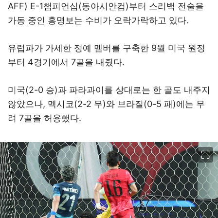
AFF) E-1챔피언십(동아시안컵)부터 스리백 전술을
가동 중인 홍명보는 수비가 오락가락하고 있다.
유럽파가 가세한 정예 멤버를 구축한 9월 미국 원정
부터 4경기에서 7골을 내줬다.
미국(2-0 승)과 파라과이를 상대로는 한 골도 내주지
않았으나, 멕시코(2-2 무)와 브라질(0-5 패)에는 무
려 7골을 허용했다.
이미지 크게 보기