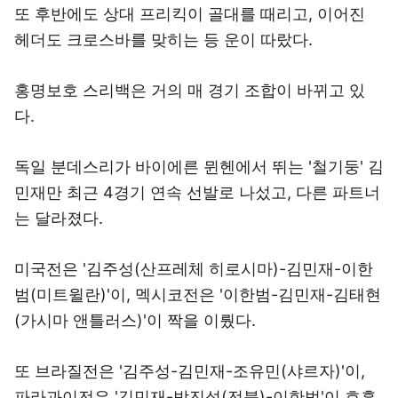
또 후반에도 상대 프리킥이 골대를 때리고, 이어진
헤더도 크로스바를 맞히는 등 운이 따랐다.
홍명보호 스리백은 거의 매 경기 조합이 바뀌고 있
다.
독일 분데스리가 바이에른 뮌헨에서 뛰는 '철기둥' 김
민재만 최근 4경기 연속 선발로 나섰고, 다른 파트너
는 달라졌다.
미국전은 '김주성(산프레체 히로시마)-김민재-이한
범(미트윌란)'이, 멕시코전은 '이한범-김민재-김태현
(가시마 앤틀러스)'이 짝을 이뤘다.
또 브라질전은 '김주성-김민재-조유민(샤르자)'이,
파라과이전은 '김민재-박진섭(전북)-이한범'이 호흡