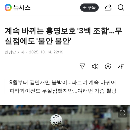
공유하기
통합검색
뉴시스
구독
계속 바뀌는 홍명보호 '3백 조합'…무
실점에도 '불안 불안'
안경남 기자
2025. 10. 14. 22:19
요약보기
음성으로 듣기
번역 설정
글씨크기 조절하기
9월부터 김민재만 붙박이…파트너 계속 바뀌어
파라과이전도 무실점했지만…여러번 가슴 철렁
이미지 크게 보기