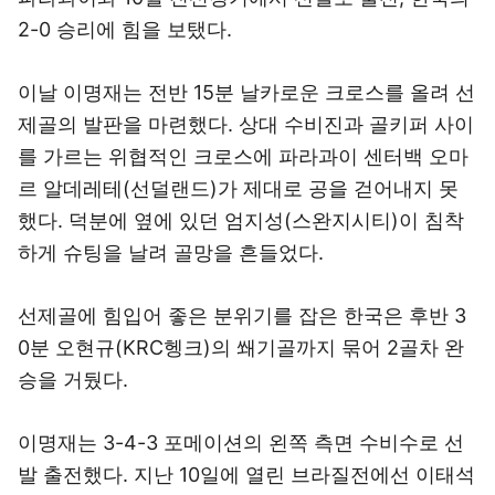
2-0 승리에 힘을 보탰다.
이날 이명재는 전반 15분 날카로운 크로스를 올려 선
제골의 발판을 마련했다. 상대 수비진과 골키퍼 사이
를 가르는 위협적인 크로스에 파라과이 센터백 오마
르 알데레테(선덜랜드)가 제대로 공을 걷어내지 못
했다. 덕분에 옆에 있던 엄지성(스완지시티)이 침착
하게 슈팅을 날려 골망을 흔들었다.
선제골에 힘입어 좋은 분위기를 잡은 한국은 후반 3
0분 오현규(KRC헹크)의 쐐기골까지 묶어 2골차 완
승을 거뒀다.
이명재는 3-4-3 포메이션의 왼쪽 측면 수비수로 선
발 출전했다. 지난 10일에 열린 브라질전에선 이태석