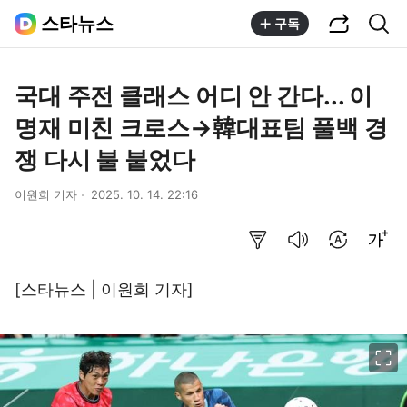
공유하기
통합검색
스타뉴스
구독
국대 주전 클래스 어디 안 간다... 이
명재 미친 크로스→韓대표팀 풀백 경
쟁 다시 불 붙었다
이원희 기자
2025. 10. 14. 22:16
요약보기
음성으로 듣기
번역 설정
글씨크기 조절하기
[스타뉴스 | 이원희 기자]
이미지 크게 보기