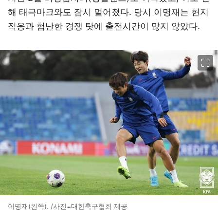
해 태극마크와도 잠시 멀어졌다. 당시 이명재는 현지
적응과 험난한 경쟁 탓에 출전시간이 많지 않았다.
이미지 크게 보기
이명재(왼쪽). /사진=대한축구협회 제공