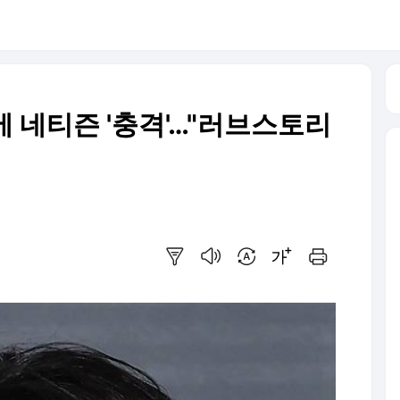
에 네티즌 '충격'…"러브스토리
요약보기
음성으로 듣기
번역 설정
글씨크기 조절하기
인쇄하기