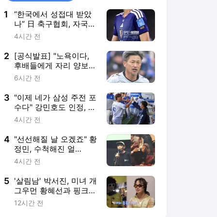
1
“한국에서 성접대 받았
나” 日 축구협회, 자국
심판 4명 전격 조사...일
4시간 전
본 유명 심판 실명까지
등장
2
[공식발표] "노욕이다,
후배들에게 자리 양보해
야" 비판에도...'59세' 일
6시간 전
본 현역 레전드, J3 개막
전 벤치 명단 올랐다
3
"이제 네가 삼성 주전 포
수다" 강민호도 인정, 드
디어 후계자 찾았나…
4시간 전
2000년생 후배 대답은
4
"선선해질 날 오겠죠" 황
정민, 수척해진 얼
굴…'호프' 무대인사 '포
4시간 전
착'
5
'살림남' 박서진, 미녀 개
그우먼 황혜선과 핑크
빛…이상형 지목에 손
12시간 전
'덥석'[TV핫샷]