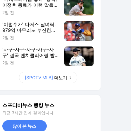
이정후 동료가 이런 말을…
에이스가 최대 라이벌로 이
2일 전
적? SF 팬 불안감 커진다
'이럴수가' 다저스 날벼락!
979억 마무리도 부진한데,
14홀드 필승조 수술 위기
2일 전
"받으면 시즌 아웃"
'사구-사구-사구-사구-사
구' 결국 벤치클리어링 발
발! 155km 빈볼 던진 투수,
2일 전
3G 출장정지+벌금형 징계
[SPOTV MLB]
더보기
스포티비뉴스 랭킹 뉴스
최근 3시간 집계 결과입니다.
많이 본 뉴스