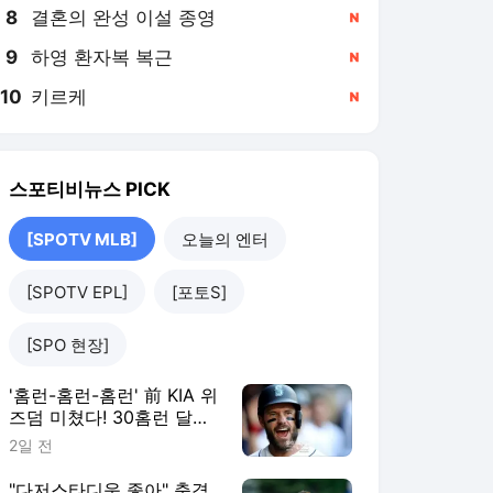
8
결혼의 완성 이설 종영
,신규
9
하영 환자복 복근
,신규
10
키르케
,신규
스포티비뉴스
PICK
[SPOTV MLB]
오늘의 엔터
[SPOTV EPL]
[포토S]
[SPO 현장]
'홈런-홈런-홈런' 前 KIA 위
즈덤 미쳤다! 30홈런 달
성…'이래도 콜업 안해?'
2일 전
ML 향한 무력시위
"다저스타디움 좋아" 충격,