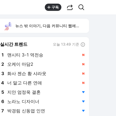
공유하기
검색
구독
뉴스 밖 이야기, 다음 커뮤니티 웹에서 보기
실시간 트렌드
오늘 13:49 기준
툴팁보기
1
맨시티 3-1 역전승
,신규
2
오케이 마담2
,신규
3
화사 젠슨 황 샤라웃
,신규
4
너 말고 다른 연애
,신규
5
지안 엄정욱 결혼
,하락
6
노라노 디자이너
,하락
7
박경림 신동엽 인연
,하락