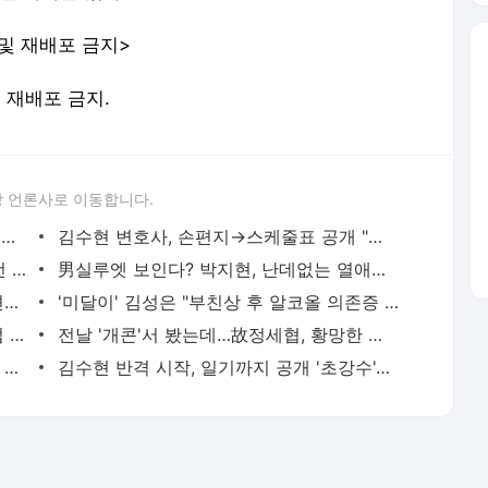
 및 재배포 금지>
및 재배포 금지.
 언론사로 이동합니다.
대한민국 유일 '제2자유로' 달린다...‘손기정평화마라톤’ 11월 16일 개최 - SPOTV NEWS
김수현 변호사, 손편지→스케줄표 공개 "故김새론 카톡=위조, 물리적으로 불가능'" - SPOTV NEWS
이진호 여자친구, 숨진 채 발견…음주운전 신고자 보도에 부담 호소 - SPOTV NEWS
男실루엣 보인다? 박지현, 난데없는 열애설에 "지인 부부와 여행 간 것"[공식] - SPOTV NEWS
이장우, ♥조혜원과 결혼 연기 전말 "상견례까지 다 했는데 1년 연기"('나래식') - SPOTV NEWS
'미달이' 김성은 "부친상 후 알코올 의존증 겪어, 정신줄 놓고 싶었다" - SPOTV NEWS
TXT 휴닝카이, '여성과 술집' 열애설 직접 부인 "아는 지인, 걱정할 일 전혀 無" - SPOTV NEWS
전날 '개콘'서 봤는데…故정세협, 황망한 비보에 홍현희도 "믿기지 않아" - SPOTV NEWS
"외롭고 힘들었다"던 유재석…주우재 "형 무게감 덜어주고 싶다"('행님 뭐하니') - SPOTV NEWS
김수현 반격 시작, 일기까지 공개 '초강수'…"증거조작이 핵심"[종합] - SPOTV NEWS