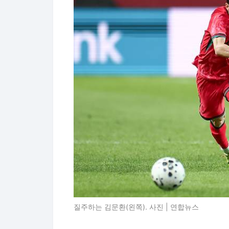
질주하는 김문환(왼쪽). 사진 | 연합뉴스