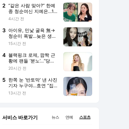
2
“같은 사람 맞아?” 한예
종 청순여신 지예은…12
년 뒤 얼굴도 인생도 ‘웃
4시간 전
음폭탄’
3
아이유, 민낯 굴욕 無→
청순미 폭발…늦은 생일
파티까지 일상 대방출
15시간 전
4
블랙핑크 로제, 깜짝 근
황에 팬들 ‘분노’…“당장
한국으로 돌아가라”
20시간 전
5
한쪽 눈 ‘반토막’ 낸 사진
기자 누구야…효연 “집
주소 삽니다” 찾아갈 기
13시간 전
세
서비스 바로가기
뉴스
연예
스포츠