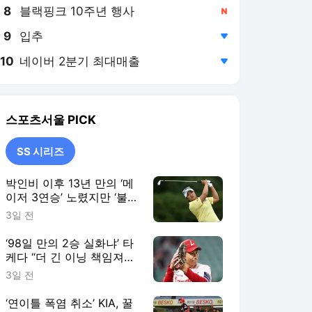
8
블랙핑크 10주년 행사
,신규
9
입추
,하락
10
네이버 2분기 최대매출
,하락
스포츠서울
PICK
SS 시리즈
박인비 이후 13년 만의 ‘메
이저 3연승’ 노렸지만 ‘불
발’…유해란, AIG 여자오픈
3일 전
공동 6위 [SS시선집중]
‘98일 만의 2승 실화냐’ 타
케다 “더 긴 이닝 책임져
야…후반기엔 기대에 보답
3일 전
하겠다” [SS시선집중]
‘연이틀 폭염 취소’ KIA, 꿀