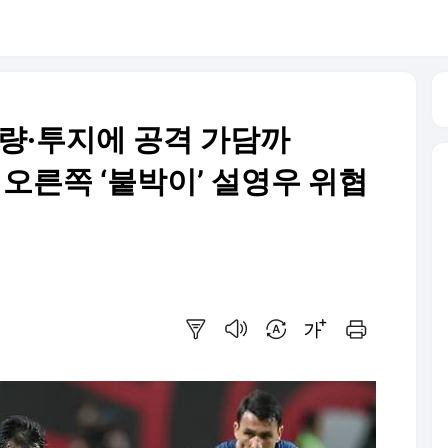
량·투지에 공격 가담까
 오른쪽 ‘붙박이’ 설영우 위협
요약보기
음성으로 듣기
번역 설정
글씨크기 조절하기
인쇄하기