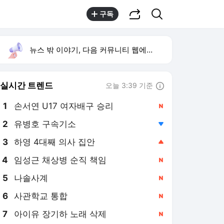
공유하기
검색
구독
뉴스 밖 이야기, 다음 커뮤니티 웹에서 보기
실시간 트렌드
오늘 3:39 기준
툴팁보기
1
손서연 U17 여자배구 승리
,신규
2
유병호 구속기소
,하락
3
하영 4대째 의사 집안
,상승
4
임성근 채상병 순직 책임
,신규
5
나솔사계
,신규
6
사관학교 통합
,신규
7
아이유 장기하 노래 삭제
,신규