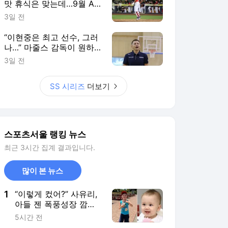
맛 휴식은 맞는데…9월 AG
생각하면 또 ‘찜찜’ [SS시선
3일 전
집중]
“이현중은 최고 선수, 그러
나…” 마줄스 감독이 원하
는 농구는 ‘따로’ 있다 [SS
3일 전
진천in]
SS 시리즈
더보기
스포츠서울 랭킹 뉴스
최근 3시간 집계 결과입니다.
많이 본 뉴스
1
“이렇게 컸어?” 사유리,
아들 젠 폭풍성장 깜짝
근황...‘5개 국어’ 천재
5시간 전