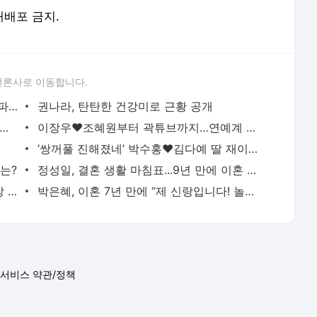
 재배포 금지.
언론사로 이동합니다.
[파라과이전 현장]브라질전 0-5 패배 여파? 상암에서 열린 ‘A매치’ 맞나…손흥민·이강인 출전
권나라, 탄탄한 건강미로 근황 공개
美’ 서인영, 보형물 빼고 10㎏ 늘고…편안한 솔직 민낯
이장우♥조혜원부터 곽튜브까지…연예계 결혼 러시 [SS연예프리즘]
‘쌍꺼풀 진해졌네’ 박수홍♥김다예 딸 재이, 첫 돌 맞아 폭풍 성장
는?
정성일, 결혼 생활 마침표...9년 만에 이혼 [공식]
승리, 캄보디아 범죄조직 연루? 과거 영상 재조명
박은혜, 이혼 7년 만에 “제 신랑입니다! 놀라지 마세요!”
서비스 약관/정책