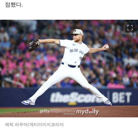
점했다.
이미지 크게 보기
에릭 라우어/게티이미지코리아