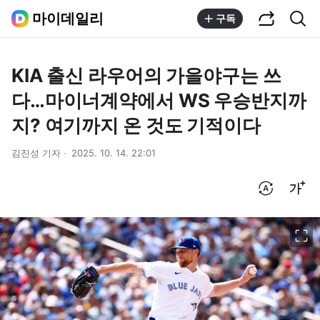
공유하기
통합검색
마이데일리
구독
KIA 출신 라우어의 가을야구는 쓰
다…마이너계약에서 WS 우승반지까
지? 여기까지 온 것도 기적이다
김진성 기자
2025. 10. 14. 22:01
번역 설정
글씨크기 조절하기
이미지 크게 보기