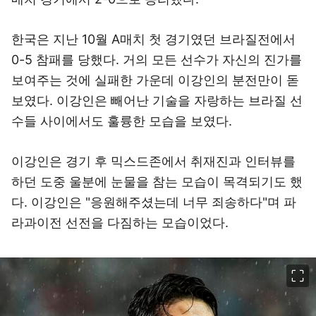
한국은 지난 10월 A매치 첫 경기였던 브라질전에서
0-5 참패를 당했다. 거의 모든 선수가 자신의 진가를
보여주는 것에 실패한 가운데 이강인의 분전만이 돋
보였다. 이강인은 빼어난 기술을 자랑하는 브라질 선
수들 사이에서도 훌륭한 모습을 보였다.
이강인은 경기 후 믹스드존에서 취재진과 인터뷰를
하던 도중 울분에 눈물을 참는 모습이 목격되기도 했
다. 이강인은 "응원해주셨는데 너무 죄송하다"며 파
라과이전 선전을 다짐하는 모습이었다.
이미지 크게 보기