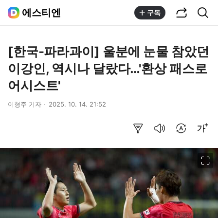
공유하기
통합검색
에스티엔
구독
[한국-파라과이] 울분에 눈물 참았던
이강인, 역시나 달랐다…'환상 패스로
어시스트'
이형주 기자
2025. 10. 14. 21:52
요약보기
음성으로 듣기
번역 설정
글씨크기 조절하기
이미지 크게 보기