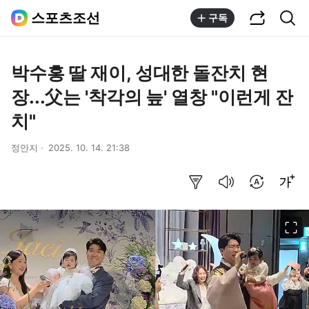
공유하기
통합검색
스포츠조선
구독
박수홍 딸 재이, 성대한 돌잔치 현
장...父는 '착각의 늪' 열창 "이런게 잔
치"
정안지
2025. 10. 14. 21:38
요약보기
음성으로 듣기
번역 설정
글씨크기 조절하기
이미지 크게 보기