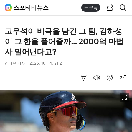
공유하기
통합검색
스포티비뉴스
구독
고우석이 비극을 남긴 그 팀, 김하성
이 그 한을 풀어줄까… 2000억 마법
사 밀어낸다고?
김태우 기자
2025. 10. 14. 21:21
요약보기
음성으로 듣기
번역 설정
글씨크기 조절하기
이미지 크게 보기