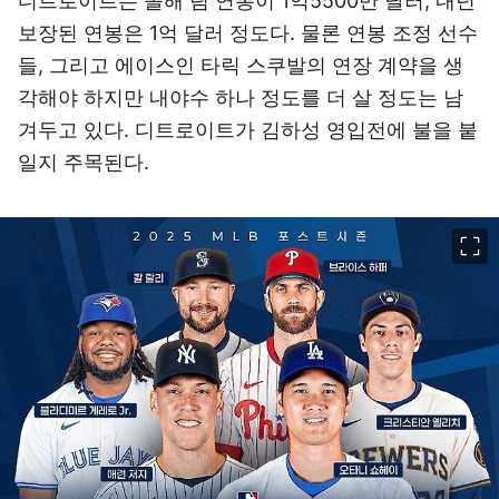
디트로이트는 올해 팀 연봉이 1억5500만 달러, 내년
보장된 연봉은 1억 달러 정도다. 물론 연봉 조정 선수
들, 그리고 에이스인 타릭 스쿠발의 연장 계약을 생
각해야 하지만 내야수 하나 정도를 더 살 정도는 남
겨두고 있다. 디트로이트가 김하성 영입전에 불을 붙
일지 주목된다.
이미지 크게 보기