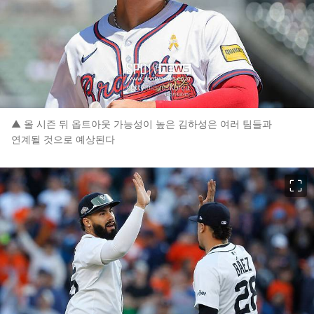
▲ 올 시즌 뒤 옵트아웃 가능성이 높은 김하성은 여러 팀들과
연계될 것으로 예상된다
이미지 크게 보기