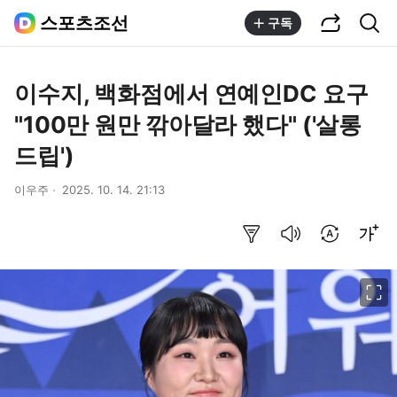
공유하기
통합검색
스포츠조선
구독
이수지, 백화점에서 연예인DC 요구
"100만 원만 깎아달라 했다" ('살롱
드립')
이우주
2025. 10. 14. 21:13
요약보기
음성으로 듣기
번역 설정
글씨크기 조절하기
이미지 크게 보기