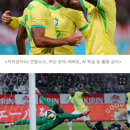
<저작권자(c) 연합뉴스, 무단 전재-재배포, AI 학습 및 활용 금지>
이미지 크게 보기