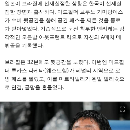
일본이 브라질에 선제실점한 상황은 한국이 선제실
점한 장면과 흡사하다. 미드필더 브루노 기마랑이스
가 수비 뒷공간을 향해 공간 패스를 찌른 것을 동료
가 받아넣었다. 기습적으로 문전 침투한 엔리케는 감
각적인 오른발 아웃프런트 킥으로 자신의 A매치 데
뷔골을 기록했다.
브라질은 32분에도 뒷공간을 노렸다. 이번엔 미드필
더 루카스 파케타(웨스트햄)가 페널티 지역으로 로
빙 패스를 찔렀고, 이를 마르티넬리가 왼발 발리슛으
로 연결, 골망을 흔들었다.
이미지 크게 보기