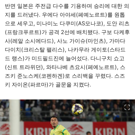
반면 일본은 주전급 다수를 기용하며 승리에 대한 의
지를 드러냈다. 우에다 아야세(페예노르트)를 원톱
으로 세우고, 미나미노 다쿠미(AS모나코), 도안 리츠
(프랑크푸르트)가 공격 2선에 배치됐다. 구보 다케후
사(레알 소시에다드), 사노 가이슈(마인츠), 가마다
다이치(크리스탈 팰리스), 나카무라 게이토(스타드
드 랭스)가 미드필드진에 늘어섰다. 다니구치 쇼고
(신트 트라위던), 와타나베 츠요시(페예노르트), 스
즈키 준노스케(코펜하겐)로 스리백을 꾸렸다. 스즈
키 자이온(파르마)가 골문을 지켰다.
이미지 크게 보기