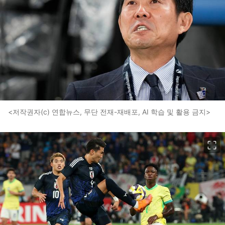
<저작권자(c) 연합뉴스, 무단 전재-재배포, AI 학습 및 활용 금지>
이미지 크게 보기