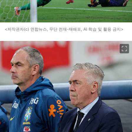
<저작권자(c) 연합뉴스, 무단 전재-재배포, AI 학습 및 활용 금지>
이미지 크게 보기