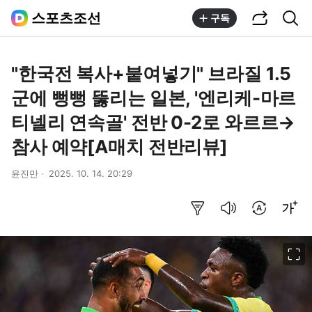
공유하기
통합검색
스포츠조선
구독
"한국전 복사+붙여넣기" 브라질 1.5
군에 뻥뻥 뚫리는 일본, '엔리케-마르
티넬리 연속골' 전반 0-2로 와르르→
참사 예약[A매치 전반리뷰]
윤진만
2025. 10. 14. 20:29
요약보기
음성으로 듣기
번역 설정
글씨크기 조절하기
이미지 크게 보기