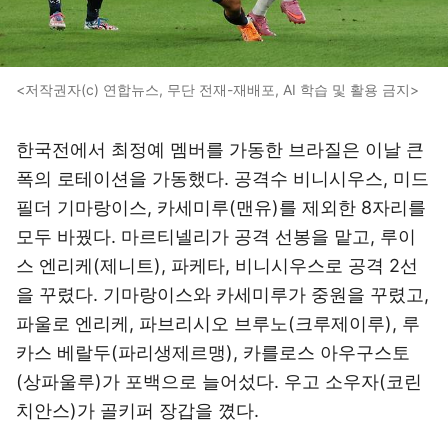
<저작권자(c) 연합뉴스, 무단 전재-재배포, AI 학습 및 활용 금지>
한국전에서 최정예 멤버를 가동한 브라질은 이날 큰
폭의 로테이션을 가동했다. 공격수 비니시우스, 미드
필더 기마랑이스, 카세미루(맨유)를 제외한 8자리를
모두 바꿨다. 마르티넬리가 공격 선봉을 맡고, 루이
스 엔리케(제니트), 파케타, 비니시우스로 공격 2선
을 꾸렸다. 기마랑이스와 카세미루가 중원을 꾸렸고,
파울로 엔리케, 파브리시오 브루노(크루제이루), 루
카스 베랄두(파리생제르맹), 카를로스 아우구스토
(상파울루)가 포백으로 늘어섰다. 우고 소우자(코린
치안스)가 골키퍼 장갑을 꼈다.