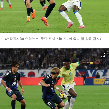
<저작권자(c) 연합뉴스, 무단 전재-재배포, AI 학습 및 활용 금지>
이미지 크게 보기