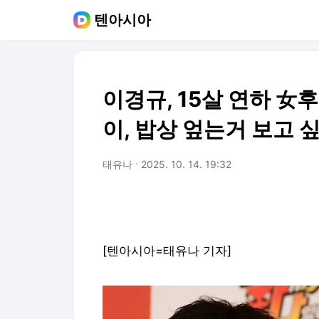
텐아시아
이경규, 15살 연하 女
이, 밥상 엎는거 보고 싶
태유나
2025. 10. 14. 19:32
[텐아시아=태유나 기자]