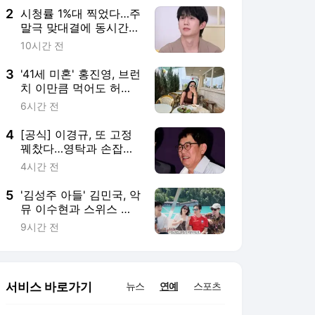
합]
2
시청률 1%대 찍었다…주
말극 맞대결에 동시간대
꼴찌→정해인 등판에도
10시간 전
'1.7%' ('옥문아')[종합]
3
'41세 미혼' 홍진영, 브런
치 이만큼 먹어도 허리
한 줌…음식보다 눈길
6시간 전
가는 미모
4
[공식] 이경규, 또 고정
꿰찼다…영탁과 손잡고
페허 살리러 출격 ('우리
4시간 전
동네 전성시대')
5
'김성주 아들' 김민국, 악
뮤 이수현과 스위스 여
행 떠났다…"아빠가 흔
9시간 전
쾌히 허락해주셔" ('이수
현')
서비스 바로가기
뉴스
연예
스포츠