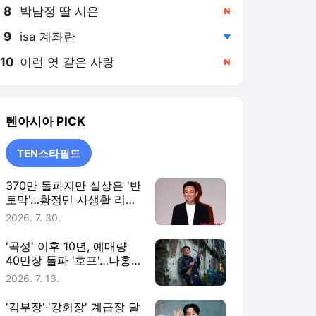
8
박남정 딸 시은
,신규
9
isa 계좌란
,하락
10
이런 엿 같은 사랑
,신규
텐아시아
PICK
TEN스타필드
370만 돌파지만 실상은 '반
토막'…황정민 사생활 리스
크까지 덮친 '호프' [TEN스
2026. 7. 30.
타필드]
'곡성' 이후 10년, 예매량
40만장 돌파 '호프'…나홍
진 신작 향한 기대와 우려
2026. 7. 13.
[TEN스타필드]
'김부장'·'강회장' 계급장 달