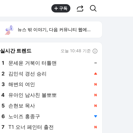
공유하기
검색
구독
뉴스 밖 이야기, 다음 커뮤니티 웹에서 보기
실시간 트렌드
오늘 10:48 기준
툴팁보기
1
문세윤 거북이 터틀맨
,유지
2
김민석 경선 승리
,상승
3
해변의 여인
,신규
4
유아인 남사친 볼뽀뽀
,신규
5
손현보 목사
,신규
6
노이즈 홍종구
,하락
7
T1 오너 페인터 출전
,신규