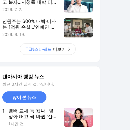
고 붙자…시청률 대박 터진
직급 타이틀 [TEN스타필
2026. 7. 2.
드]
전원주는 600% 대박·미자
는 1억원 손실…'연예인 주
식 썰전' 위험한 판타지
2026. 6. 19.
[TEN스타필드]
TEN스타필드
더보기
텐아시아 랭킹 뉴스
최근 3시간 집계 결과입니다.
많이 본 뉴스
1
멤버 교체 득 됐나…염
정아 빼고 싹 바뀐 '산지
직송', 2주 연속 케이블·
1시간 전
종편 동시간대 1위 [종