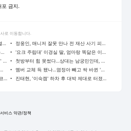
배포 금지.
론사로 이동합니다.
살 오른 민효린, 둘째 임신설에 직접 입 열었다…"엄마로 살고 있어서 그래" | 텐아시아
정웅인, 매니저 잘못 만나 전 재산 사기 피해…"사채업자에 무릎 꿇어"('4인용식탁') [종합] | 텐아
[종합] '불법도박' 이수근, 결국 입 열었다…"탁재훈과 큰 싸움날까봐, 할 이야기 많아" ('짠한형')
‘요크 주립대’ 이경실 딸, 엄마랑 똑닮은 이목구비 | 텐아시아
[종합] 방송 첫 회부터 터졌다…'박은혜♥' 황동주, 친자 스캔들 휘말렸다 "정자 제공 합법적"('마
첫방부터 힘 못썼다…상대는 남궁민인데, 시청률 6%대 출발→역공 시작 ('재벌X형사2') | 텐아시아
성, 유튜버 됐다…유치원서 정장 입고 촬영, "하나로 뭉쳐" | 텐아시아
멤버 교체 득 됐나…염정아 빼고 싹 바뀐 '산지직송', 2주 연속 케이블·종편 동시간대 1위 [종합]
시청률 2배 뛰었다…화제성 싹쓸이한 로코물, 약혼 선언→오락실 데이트 ('오싹한연애') | 텐아시
진태현, '이숙캠' 하차 후 대박 제대로 터졌다…"찾아주신 광고주들께 감사" | 텐아시아
서비스 약관/정책