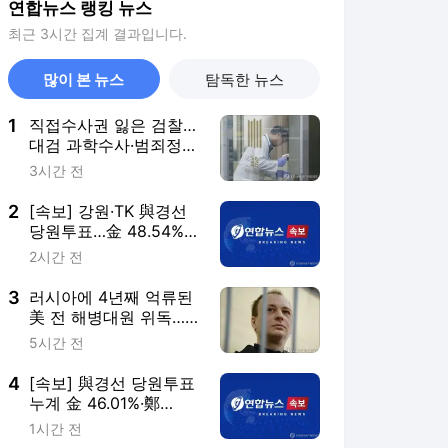
연합뉴스 랭킹 뉴스
최근 3시간 집계 결과입니다.
많이 본 뉴스
탐독한 뉴스
1
직접수사권 잃은 검찰…
대검 과학수사·범죄정보
부서도 수술대에
3시간 전
2
[속보] 강원·TK 與경선
당원투표…金 48.54%·
鄭 44.40%·宋 7.06%
2시간 전
3
러시아에 4년째 억류된
美 전 해병대원 위독…
美 "깊이 우려"
5시간 전
4
[속보] 與경선 당원투표
누계 金 46.01%·鄭
44.53%…가중치 미반영
1시간 전