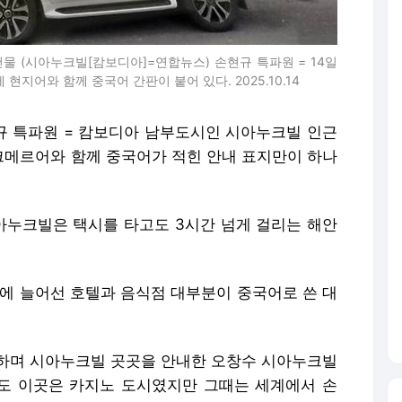
물 (시아누크빌[캄보디아]=연합뉴스) 손현규 특파원 = 14일
지어와 함께 중국어 간판이 붙어 있다. 2025.10.14
규 특파원 = 캄보디아 남부도시인 시아누크빌 인근
메르어와 함께 중국어가 적힌 안내 표지만이 하나
아누크빌은 택시를 타고도 3시간 넘게 걸리는 해안
변에 늘어선 호텔과 음식점 대부분이 중국어로 쓴 대
하며 시아누크빌 곳곳을 안내한 오창수 시아누크빌
전에도 이곳은 카지노 도시였지만 그때는 세계에서 손