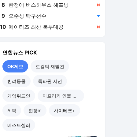
8
한정애 버스하우스 해프닝
,신규
9
오준성 탁구선수
,하락
10
에이티즈 최산 북부대공
,신규
연합뉴스
PICK
OK제보
로컬의 재발견
반려동물
특파원 시선
게임위드인
아프리카 인물 열전
AI픽
현장in
사이테크+
베스트셀러