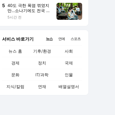
5
40도 극한 폭염 꺾였지
만…소나기에도 전국 무
더위 "지친다"
5시간 전
서비스 바로가기
뉴스
연예
스포츠
뉴스 홈
기후/환경
사회
경제
정치
국제
문화
IT/과학
인물
지식/칼럼
연재
배열설명서