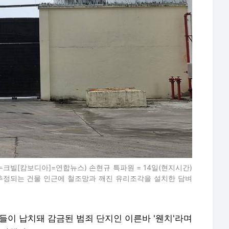
크빌[캄보디아]=연합뉴스) 손현규 특파원 = 14일(현지시간)
추정되는 건물 인근에 철조망과 깨진 유리조각을 설치한 담벼
들이 납치돼 감금된 범죄 단지인 이른바 '웬치'라며