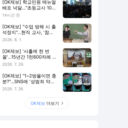
[OK제보] 학교민원 매뉴얼
배포 넉달…"초등교사 10명
중 7명 존재 몰라"
14시간 전
[OK제보] "수업 방해 시 출
석정지"…현직 교사, '참교
육법' 국민청원
2026. 8. 1.
[OK제보] '사흘에 한 번
꼴'…15년간 1천800차례 복
지시설 찾은 '나눔왕'
2026. 7. 29.
[OK제보] "1~2방울이면 충
분?"…SNS에 '성범죄 약물'
광고 횡행
2026. 7. 26.
OK제보
더보기