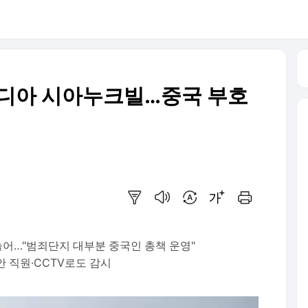
캄보디아 시아누크빌…중국 부호
요약보기
음성으로 듣기
번역 설정
글씨크기 조절하기
인쇄하기
어…"범죄단지 대부분 중국인 총책 운영"
 직원·CCTV로도 감시