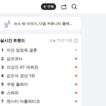
공유하기
검색
구독
뉴스 밖 이야기, 다음 커뮤니티 웹에서 보기
실시간 트렌드
오늘 11:27 기준
툴팁보기
1
지안 엄정욱 결혼
,유지
2
삼프로tv
,신규
4
김민석 경선 1위
,신규
5
쿠팡 플레이
,상승
6
스레파
,신규
7
맨시티 아틀레티코
,신규