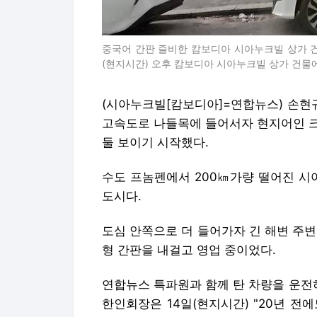
중국어 간판 즐비한 캄보디아 시아누크빌 상가 건
(현지시간) 오후 캄보디아 시아누크빌 상가 건물에 현
(시아누크빌[캄보디아]=연합뉴스) 손현
고속도로 나들목에 들어서자 현지어인 크
둘 보이기 시작했다.
수도 프놈펜에서 200㎞가량 떨어진 시
도시다.
도심 안쪽으로 더 들어가자 긴 해변 주
형 간판을 내걸고 영업 중이었다.
연합뉴스 특파원과 함께 탄 차량을 운전
한인회장은 14일(현지시간) "20년 