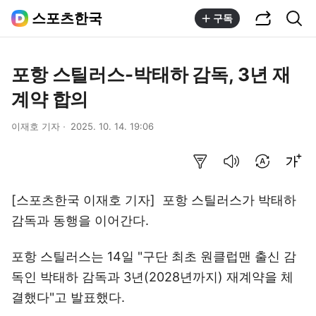
공유하기
통합검색
스포츠한국
구독
포항 스틸러스-박태하 감독, 3년 재
계약 합의
이재호 기자
2025. 10. 14. 19:06
요약보기
음성으로 듣기
번역 설정
글씨크기 조절하기
[스포츠한국 이재호 기자] 포항 스틸러스가 박태하
감독과 동행을 이어간다.
포항 스틸러스는 14일 "구단 최초 원클럽맨 출신 감
독인 박태하 감독과 3년(2028년까지) 재계약을 체
결했다"고 발표했다.