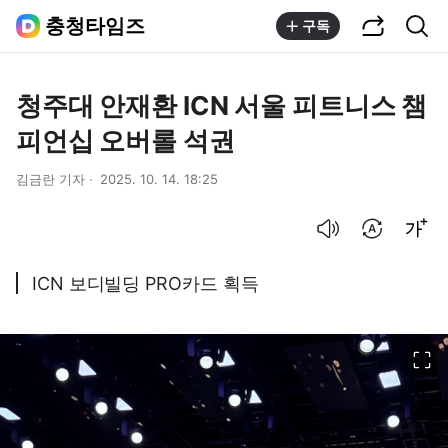
공유하기
통합검색
충청타임즈
구독
청주대 안재환 ICN 서울 피트니스 챔
피언십 오버롤 석권
김금란 기자
2025. 10. 14. 18:25
음성으로 듣기
번역 설정
글씨크기 조절하기
ICN 보디빌딩 PRO카드 획득
이미지 크게 보기